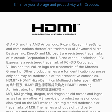
Enhance your storage and productivity with Dropbox
© AMD, and the AMD Arrow logo, Ryzen, Radeon, FreeSync,
and combinations thereof are trademarks of Advanced Micro
Devices, Inc. DirectX and Microsoft are registered trademarks
of Microsoft Corporation in the US and other jurisdictions. PCI
Express is a registered trademark of PCI-SIG Corporation.
Vulkan and the Vulkan logo are trademarks of the Khronos
Group Inc. Other product names are for identification purposes
only and may be trademarks of their respective companies.
HDMI™、HDMI™ High-Definition Multimedia Interface、HDMI™
商業外觀及 HDMI™ 識別標章等詞彙均為 HDMI™ Licensing
Administrator, Inc. 的商標或註冊商標。
MSI, MSI gaming, dragon, and dragon shield names and logos,
as well as any other MSI service or product names or logos
displayed on the MSI website, are registered trademarks or
trademarks of MSI. The names and logos of third party
products and companies shown on our website and used in