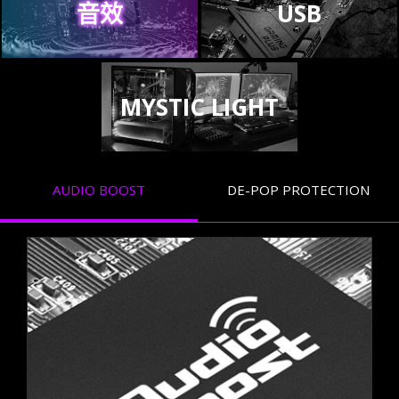
音效
USB
MYSTIC LIGHT
AUDIO BOOST
DE-POP PROTECTION