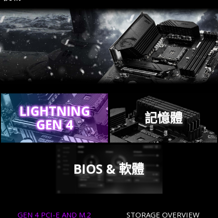
LIGHTNING
記憶體
GEN 4
BIOS & 軟體
GEN 4 PCI-E AND M.2
STORAGE OVERVIEW