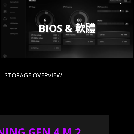
BIOS & 軟體
STORAGE OVERVIEW
NING GEN 4 M.2