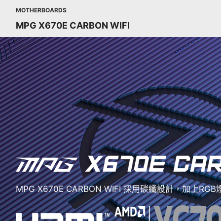
MOTHERBOARDS
MPG X670E CARBON WIFI
MPG X670E CARBON WIFI 採用碳纖設計，加上