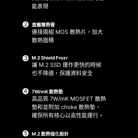
能表現
直觸導熱管
連接兩組 MOS 散熱片，加大
散熱面積
M.2 Shield Frozr
智能風扇和手動風扇
多情境設定
使用情境
讓 M.2 SSD 運作更快的時候
也不降速，保護資料安全
Smart Fan
最多可儲存 5 組不同情境設定檔
Follow MSI Center 模
CPU 散熱器
水冷散熱器
用戶可設定四組溫度與風扇轉速節點，
根據使用的情境，自動調整風扇設定。
3A 供電 / 支援自
並允許手動調整溫度曲線。
7W/mK 散熱墊
BIOS 模
動檢
高品質 7W/mK MOSFET 散熱
手動風扇
在 BIOS 中調整風扇設定。
墊和並附加 choke 散熱墊，
允許用戶手動設定風扇轉速百分比
自定義
確保所有核心以高性能運行。
允許玩家自行定義風扇設定。
M.2 散熱強化設計
EXCLUSIVE EZ
系統風扇