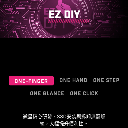
EZ DIY
ONE HAND
ONE STEP
ONE-FINGER
ONE GLANCE
ONE CLICK
微星 EZ 天線，不需旋轉即可緊密接
微星精心研發，SSD安裝與拆卸無需螺
EZ 超頻
上，輕鬆完成安裝。
絲，大幅提升便利性。