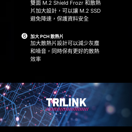
雙面 M.2 Shield Frozr 和散熱
CONN. - JAF_2
支援自動檢測
片加大設計，可以讓 M.2 SSD
3A 供電（風扇）
避免降速，保護資料安全
/ 專門支援 MSI 零
組件。
更多內容
加大 PCH 散熱片
加大散熱片設計可以減少灰塵
和噪音，同時保有更好的散熱
效率
Frozr AI 散熱系統針對CPU 與GPU 溫
MSI 風扇連接埠擁有多用途，既可作
度進行調校。 AI 系統會偵測CPU 和
為幫浦連接埠，也可作為風扇連接埠。
GPU 的溫度，自動調整系統風扇的轉
該連接埠會自動偵測是否為幫浦或
速，確保最佳效能。
PWM/DC 風扇，其獨特的灰色設計，
更容易識別。
TRILINK