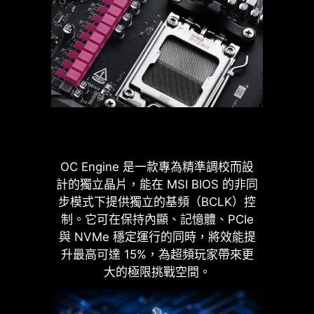
據記憶體模組的體質找到最佳配置組
器。
合。
實心針腳電源連接埠的優勢
提升穩定性：較大的接觸面積，強
化電力傳輸的穩定性。
低阻抗：實心針腳擁有低阻抗優
勢，實現高效能電流傳輸。
強韌耐用：實心針腳設計具有出色
OC Engine 是一款專為精準調校而設
的耐用性，能夠應對嚴苛的使用環
計的獨立晶片，能在 MSI BIOS 的非同
境。
步模式下提供獨立的基頻（BCLK）控
LATENCY KILLER
適用於高電流應用。
制。它可在保持內顯、記憶體、PCIe
與 NVMe 穩定運行的同時，將效能提
MSI AM5 腳位主機板BIOS 全面導入全
升最高可達 15%，為超頻玩家帶來更
新 Latency Killer 延遲殺手 功能。使用
大的極限挑戰空間。
者只需在 BIOS 中啟用 Latency Killer，
即可在高頻運行記憶體時，將延遲最多
降低 12%。