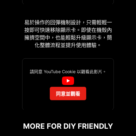
讓超頻變得更簡單，使用者能直接從作
AI BOOST
業系統中進行流暢且精準的 BCLK 調
智能演算法能提升 NPU 效
整。此外，也能在 BIOS 設定中進一步
能，在額外運算能力時，提
易於操作的回彈機制設計，只需輕輕一
自訂，可以細微調整時脈，提供更高的
供最佳的 AI 性能。*需搭配
按即可快速移除顯示卡。即使在機殼內
靈活度。
相容處理器啟用。"
擁擠空間中，也能輕鬆升級顯示卡，簡
化整體流程並提升使用體驗。
EXPO / A-XMP
可從預設的 EXPO 和 A-
XMP 資料夾中直接選擇設
定參數，讓記憶體輕鬆自動
請同意 YouTube Cookie 以觀看此影片。
超頻，獲得最好的相容性。
EZ MOUNTING
同意並觀看
EZ 數位除錯
多款功能為您的運算體驗注入人工智
MSI主機板電路區域清楚標示機殼螺絲
能，實現更智慧的即時優化。 MSI
*Pin-Header accessories is not included
錯誤代碼以利您故障排除。同
鎖點須避開的位置，讓此區域淨空。每
Center 介面簡潔清楚，讓您輕鬆訂義並
with the motherboard.
時，還可以監控溫度。
個螺絲孔都有附加保護漆，防止零組件
管理電腦設定。例如: AI 引擎能根據您
MORE FOR DIY FRIENDLY
刮傷或損壞主機板。
使用的應用程式自動調整設定，確保流
暢的效能表現。