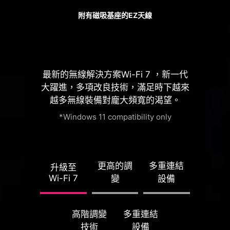
7000 系列處理器原
生
24
條 PCIe 5.0 通
附有磁吸基座的EZ天線
道
PCIe 5.0
x4
for M.2 SSD
最新的無線解決方案Wi-Fi 7 ，新一代
PCIe 5.0
x16
for GPU
大躍進，多項改良技術，滿足時下越來
PCIe 5.0
x4
for M.2 SSD
越多無線裝備對龐大頻寬的渴望。
*Windows 11 compatibility only
CPU 直出PCIe Gen5
不分流的完整頻寬設計
更高的調
多重連結
升級至
Wi-Fi 7
變
設備
最佳化的 PCIe 通道配
高階調變
多重連結
技術
設備