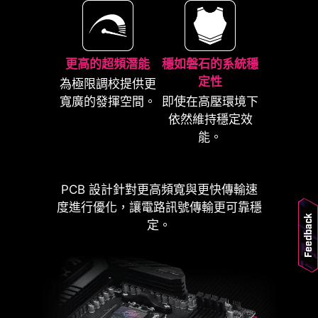
* The image above is an illustrative
reference. Please refer to specification
pages for more details.
更高的超頻潛能
穩如磐石的系統穩
定性
為極限調校提供更
寬廣的發揮空間。
即使在高壓環境下
MSI 主機板內建過電流保護 (OCP) 優
依然維持穩定效
先考慮安全性，確保 USB 連接埠、
能。
DDR 記憶體、PWM IC 和 CPU 等關
鍵組件免受過電流影響。這種主動防禦
*Supports BIOS versions after AGESA
機制可降低因過多電流突然湧入而造成
1.2.0.2b.
PCB 設計針對更高頻寬與更快傳輸速
損壞或故障的風險，從而促進系統的長
度進行優化，讓電路訊號傳輸更可靠穩
期穩定性。讓 MSI 玩家使用的更安
Feedback
定。
心。