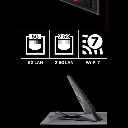
64
Gbps
MSI 主機板透過最佳化的 PCIe 通道分
配設計，完整發揮 CPU 原生 PCIe 5.0
Pump Fan
通道效能，使 PCIe Gen 5 x16 插槽與
5G LAN
2.5G LAN
Wi-Fi 7
雙 PCIe Gen 5 M.2 插槽可同時、獨立
運作，不需分流共享頻寬，有效避免頻
寬衝突，全面釋放顯示卡與 SSD 的極
致效能。
提供Ryzen 9000／