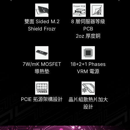
預裝散熱 I/O 遮蓋
EZ Magnetic M.2
雙面 Sided M.2
最新 Wi-Fi 7
Lightning Gen 5
8 層伺服器等級
Shield Frozr II
Shield Frozr
PCI-E
PCB
2oz 厚度銅
EZ M.2 Shield
64MB BIOS ROM
最新 DDR5 記憶體
Frozr II
前置 USB Type-C
7W/mK MOSFET
18+2+1 Phases
搭載 27W PD
導熱墊
VRM 電源
EZ Conn 設計
EZ PCIe 快拆
2x PCI-E 5.0 M.2
2x PCI-E 4.0 M.2
PCIE 拓源架構設計
插槽
晶片組散熱片加大
插槽
設計
鋼鐵裝甲