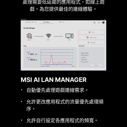
處理需要低延遲的應用程式，如線上遊
請同意 YouTube
戲，為您提供最佳的連線體驗。
Cookie 以觀看此影
片。
同意並觀看
1.2X WEIGHT
ENDURANCE
第二代鋼鐵裝甲
與前一代相比，第二
代鋼鐵裝甲擁有雙倍
MSI AI LAN MANAGER
的承受力，並提供更
優異的信號傳輸品
自動優先處理遊戲連線需求。
質。
允許更改應用程式的流量優先處理順
序。
獨家PCIE 拓源架構設計，為高階顯示
允許自行設定各應用程式的頻寬。