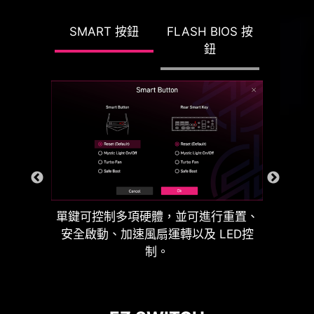
 CMOS
CLEA
SMART 按鈕
FLASH BIOS 按
MSI 的EZ Conn 接頭可輕鬆連接MSI
鈕
鈕
EZ 系列風扇（7 pin）或MSI 一體式水
冷（11 pin）。如果您沒有上述產品，
我們也提供1 對3 EZ Conn 線材，可連
接ARGB 燈、系統風扇和USB 裝置。
EZ 記憶體偵測
單鍵可控制多項硬體，並可進行重置、
防刮保護
安全啟動、加速風扇運轉以及 LED控
當偵測到插槽中的記憶體故障
制。
時，此 LED 燈會亮起，以利故
Leam more
障排除。
ARGB + SYS FAN +