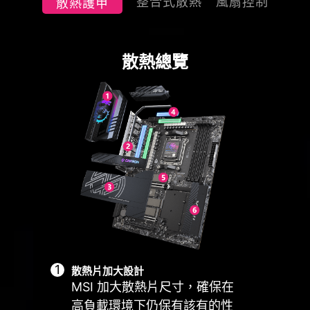
整合式散熱
風扇控制
散熱護甲
Cooling Wizard 是一個全面的風扇設定
散熱總覽
排針配置在最佳的位置 (包含專用的水
管理解決方案，並適用於所有 MSI 產
泵供電接頭)，並可以連接 MSI 散熱器
品。不論是系統風扇、PWM/DC 風扇還
和機殼，進行整合同步
是幫浦…等，都可自行調整，讓性能和
噪音達到自己可以接受的平衡點，只需
一鍵即可輕鬆控制。
ER
MULTIPLE
SMART FAN &
U
ARIO
PROFILES
MANUAL FAN
SCE
散熱片加大設計
MSI 加大散熱片尺寸，確保在
高負載環境下仍保有該有的性