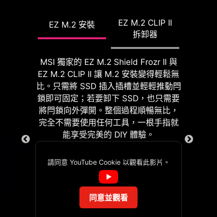
雖然超頻對某些人來說可能過於複雜，
但 MSI Click BIOS X 設計多款一鍵超頻
EZ M.2 CLIP II
EZ M.2 安裝
功能，就是要讓處理器和記憶體超頻變
PinSafe 採用創新的無針腳背板 PCB 製
拆卸器
得更簡單，不再需要複雜設定，即使沒
程，提供更安全的 DIY 組裝體驗。
有理工背景的玩家也能輕鬆提升系統性
能。
MSI 獨家的 EZ M.2 Shield Frozr II 與
EZ M.2 CLIP II 讓 M.2 安裝變得輕鬆無
比。只需將 SSD 插入插槽並輕輕推動閂
鎖即可固定；若要卸下 SSD，也只需要
將閂鎖向外彈開。整個過程順暢無比，
完全不需要使用任何工具，一根手指就
能享受完美的 DIY 體驗。
EZ DEBUG 除錯燈
組裝主機板過程中不再需要額外安裝 I/O
請同意 YouTube Cookie 以觀看此影片。
GAME BOOST
遮蓋。也因預裝內建設計，可以更貼
主機板上 LED 除錯指示燈，可
合、堅固，提供最好的保護力。
一鍵 CPU自動超頻，可瞬
快速顯示問題根源，以便您準確
間優化您的處理器性能，調
判斷並重新啟動運行。
同意並觀看
整至最佳水平。
主機板上內建的雙 2-pin Direct OC 可