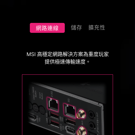
儲存
擴充性
網路連線
MSI 風扇接頭可自動偵測風扇將以直流
64MB BIOS
或PWM哪種模式運行，視情況隨時調整
MSI MPG 系列主板支援所有最新的儲
MSI 高穩定網路解決方案為重度玩家
更大的 BIOS ROM 容量，讓使用者在
風扇轉速和進行降噪。 Hysteresis也能
存技術標準，用戶可以自由選擇極速存
提供極速傳輸速度。
搭配 CPU 時能享有最完整、最豐富的
讓系統風扇的運轉更為流暢，並確保系
儲裝置。更快速啟動遊戲、下載，比敵
BIOS 介面功能。即使未來升級處理
統隨時處於安靜的狀態。
人更具優勢。
器，也能確保完全相容，無需擔心兼容
性問題。
2x
128
Gbps
2x
Sys Fan