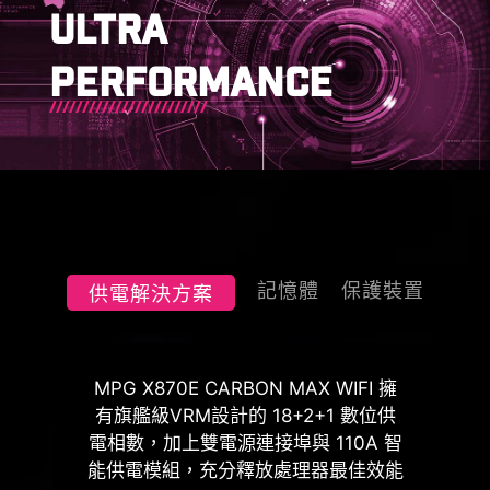
附贈線材可快速直接串接主機板前方面
ULTRA
板。
為了更好地區分不同用途的針腳接
PERFORMANCE
頭，將幫浦系統接頭和ARGB 接頭標
記為白色，PCIe 8-pin 接頭標記為灰
色，並將JAF_2的針腳接頭指定為白
色（供 JAF_1 用戶使用），以利用戶
更有效地管理線材。
雙重防靜電保護
M.2 信號源識
記憶體
保護裝置
供電解決方案
USB 傳輸速度識
MSI DRIVER UTILITY
最新的 DDR5 記憶體支援，為 DDR 性
瞬態電壓抑制器(TVS) 是用來防止電壓
MPG X870E CARBON MAX WIFI 擁
INSTALLER
能邁進一大步 ! 結合獨家 SMT焊接工
過高的安全裝置。微星所有主機板均配
有旗艦級VRM設計的 18+2+1 數位供
藝和 MSI Memory Boost 技術，MPG
置TVS。當電壓異常升高時，TVS從高
電相數，加上雙電源連接埠與 110A 智
一連接到網路，MSI Driver Utility
X870E CARBON MAX WIFI 為您激發
能供電模組，充分釋放處理器最佳效能
電阻狀態切換到低電阻狀態，將過高的
Installer 將自動檢測並顯示合適的驅動