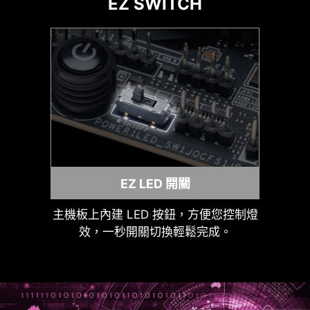
EZ SWITCH
USB
MSI LIQUID COOLING
區域淨空
EZ LED 開關
主機板上內建 LED 按鈕，方便您控制燈
效，一秒開關切換輕鬆完成。
MSI EZ SERIES FAN
接頭顏色識別