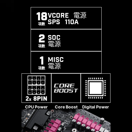
更強悍的記憶體性能。
電壓轉移到地上，有助於防止高電壓造
程序和實用程序，您只需點擊幾下即可
成的電路損壞。
下載和安裝
Learn more
18
Vcore 電源
EXPO / A-
MEMORY
SMT
SPS 110A
XMP
BOOST
PROCESS
項數
* 請確保連接到網路，否則 Driver Utility
SUPPORT
Installer 不會自動啟動。
2
SOC
* MSI Driver Utility Installer 將會內建在
電源
項數
Windows 11 build 22H2 中。
1
MISC
電源
項數
*Memory compatibility and supported
speeds can vary depending on the CPU
and memory configuration.
CPU Power
Core Boost
Digital Power
MSI 主機板4-pin、8-pin 和24-pin 電
“High-Efficiency“高效模式旨在透過增
源接頭均採用實心針腳設計。實心針腳
加記憶體頻寬並降低延遲來優化記憶體
設計優點在於處理高電流負載時，能更
性能。四組記憶體時序設定可讓用戶根
安全且穩定地將12V 電力傳輸至處理