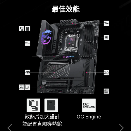
最佳效能
散熱片加大設計
Lightning USB
PinSafe 設計
5G LAN + 2.5G
OC Engine
智能按鈕
並配置直觸導熱館
40G
LAN