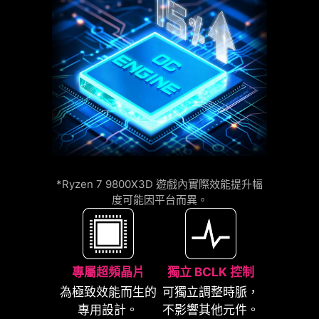
更重要的是，Latency Killer 擁有高度相
容性，支援多種記憶體超頻功能，包括
Memory Try It!!、EXPO、A-XMP 以及
高效能模式（High-Efficiency Mode）
等，讓玩家輕鬆追求極致效能與穩定
加上額外一層海綿和防銹不銹鋼IO 保
性。
護蓋，減少靜電和系統的電磁輻射噪
音，與傳統IO 保護蓋相較， 更耐用。
12%
UP TO
MEMORY
*Ryzen 7 9800X3D 遊戲內實際效能提升幅
LATENCY REDUCTION
度可能因平台而異。
專屬超頻晶片
獨立 BCLK 控制
為極致效能而生的
可獨立調整時脈，
專用設計。
不影響其他元件。