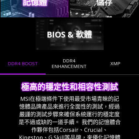
記憶體
儲存
BIOS & 軟體
DDR4
DDR4 BOOST
XMP
ENHANCEMENT
極高的穩定性和相容性測試
MSI在極端條件下使用最受市場青睞的記
憶體品牌產品來進行全面性的測試，經過
嚴謹的測試步驟來確保系統運行的穩定度
是不過或缺的一道手續。 我們的記憶體合
作夥伴包括Corsair、Crucial、
Kingston、G.Skill等品牌，來優化記憶體