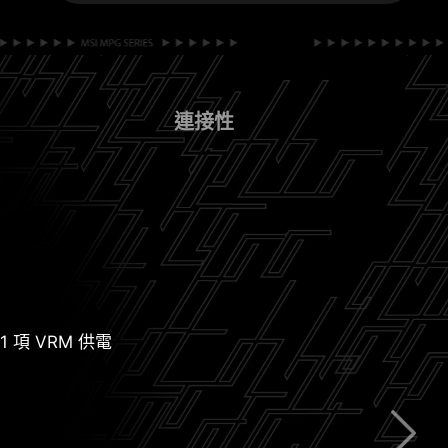
連接性
+1 項 VRM 供電
W/mK MOSFET 散熱墊
援最新 DDR5 記憶體