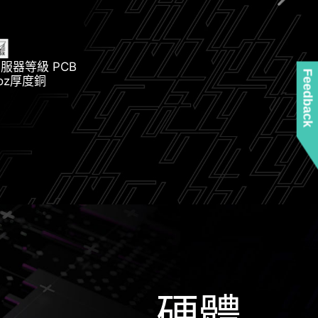
 PCI-E 5.0 M.2 插槽
伺服器等級 PCB
Feedback
oz厚度銅
 PCI-E 4.0 M.2 插槽
晶片組散熱片
硬體