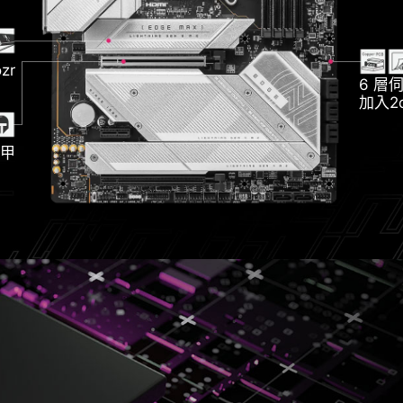
Fi 7
1x
zr
6 層
加入2
 Frozr
4x
CI-E
甲