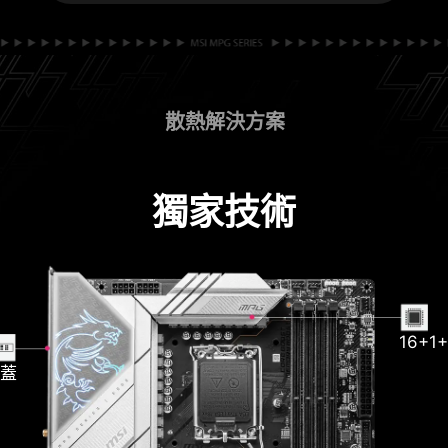
散熱解決方案
獨家技術
16+1
7
散熱片
 LAN
上蓋
導熱管
支
 20G