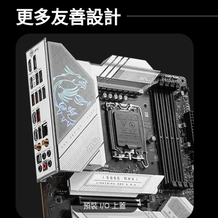
更多友善設計
預裝 I/O 上蓋