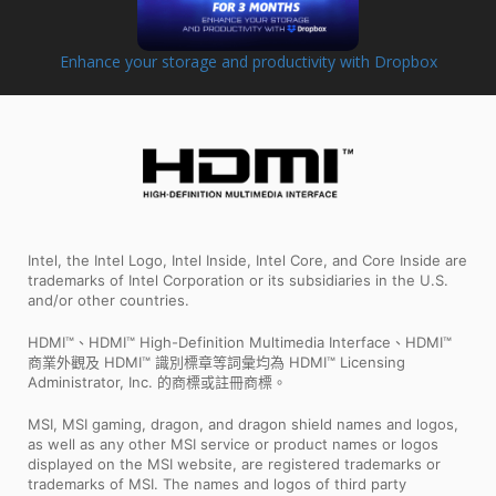
Enhance your storage and productivity with Dropbox
Intel, the Intel Logo, Intel Inside, Intel Core, and Core Inside are
trademarks of Intel Corporation or its subsidiaries in the U.S.
and/or other countries.
HDMI™、HDMI™ High-Definition Multimedia Interface、HDMI™
商業外觀及 HDMI™ 識別標章等詞彙均為 HDMI™ Licensing
Administrator, Inc. 的商標或註冊商標。
MSI, MSI gaming, dragon, and dragon shield names and logos,
as well as any other MSI service or product names or logos
displayed on the MSI website, are registered trademarks or
trademarks of MSI. The names and logos of third party