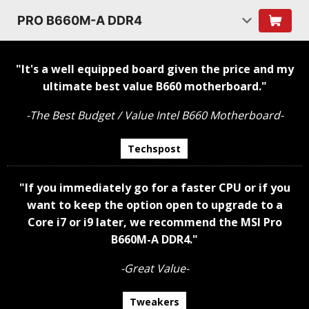
PRO B660M-A DDR4
"It's a well equipped board given the price and my
ultimate best value B660 motherboard."
-The Best Budget / Value Intel B660 Motherboard-
Techspost
"If you immediately go for a faster CPU or if you
want to keep the option open to upgrade to a
Core i7 or i9 later, we recommend the MSI Pro
B660M-A DDR4."
-Great Value-
Tweakers