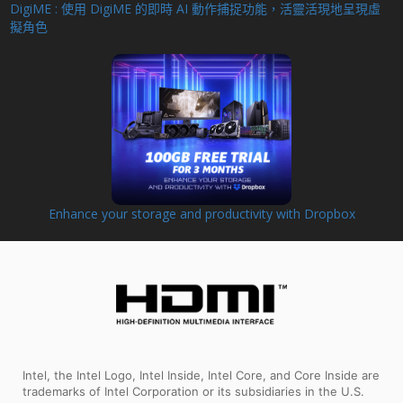
DigiME : 使用 DigiME 的即時 AI 動作捕捉功能，活靈活現地呈現虛
擬角色
Enhance your storage and productivity with Dropbox
Intel, the Intel Logo, Intel Inside, Intel Core, and Core Inside are
trademarks of Intel Corporation or its subsidiaries in the U.S.