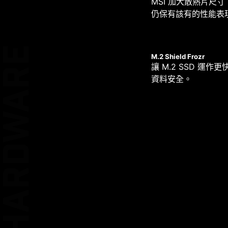
12
MSI 加大散熱片尺
EZ DEBUG LE
仍保有該有的性能表
PHASE
區域淨空
HARDWARE
1
M.2 Shield Frozr
讓 M.2 SSD 運
PHASE
資料安全。
雙重 ESD 保護
1
PHASE