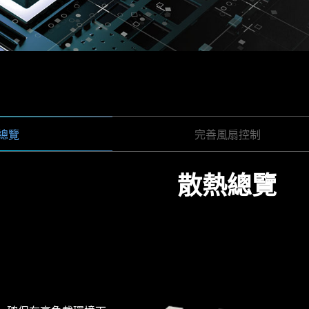
2 CLIP
總覽
架構
完善風扇控制
驅動安裝
iver Utility Installer 將自動檢測並顯示合適的
 電源設計
 解決方案
散熱總覽
一鍵控制
FROZR 智能散熱
鎖螺絲常遇到問題嗎？ MSI 獨家 EZ M.2 夾子可幫助您快
認證
客制化水冷解決方案。專用的水泵供電接頭可支援到最大3
電源設計的 VRM 設計釋放並維持最大性能。微星 PRO 系列主板
頻寬與更快傳輸速度進行優化，讓電路訊號傳輸更可靠穩定。
er Utility Installer 不會自動啟動。
以讓玩家很簡單又很安全地進行水冷設備的安裝。
所有系統和CPU風扇的速度和溫度。Total Fan Contr
CPU和主板設置最多4個溫度標準，系統也將依照這溫
CORE POWER