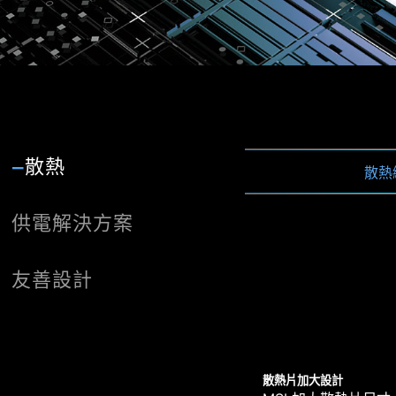
散熱
EZ M.
散熱
供電解決方案
一連接到網路，MSI Dr
優化水冷
12+1+1
最佳 PCB
多
WINDOWS 11 
友善設計
支援市場主流一體式和
採用總共 12+1+1 
PCB 設計針對更高
* 請確保連接到網路，否則Driv
標註的“ 禁制區”可
以應付繁重日常工作。
MSI主板可讓您管理
XL CLIP
散熱片加大設計