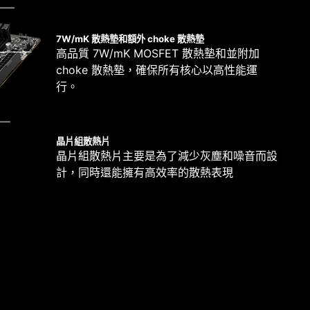
7W/mK 散熱墊和額外 choke 散熱墊
高品質 7W/mK MOSFET 散熱墊和並附加
choke 散熱墊，確保所有核心以高性能運
6 層 PCB
行。
伺服器等級 PCB 材質
2oz 厚度銅
晶片組散熱片
晶片組散熱片主要是為了減少灰塵和噪音而設
計，同時還能擁有高效率的散熱表現
努力不懈地測試相容性並確保所有的MSI產品在使用
 11時，能夠帶給使用者最佳的相容性與無憂的用戶體驗。
時，請確保移除不必要的安裝支架。