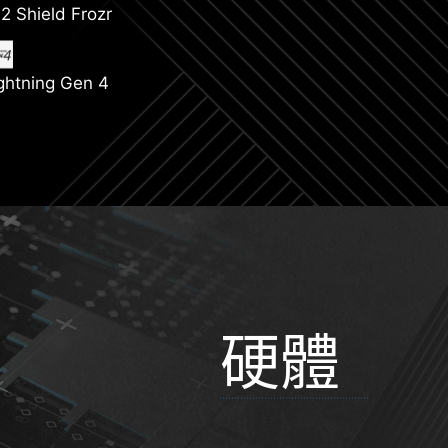
2 Shield Frozr
ghtning Gen 4
硬體