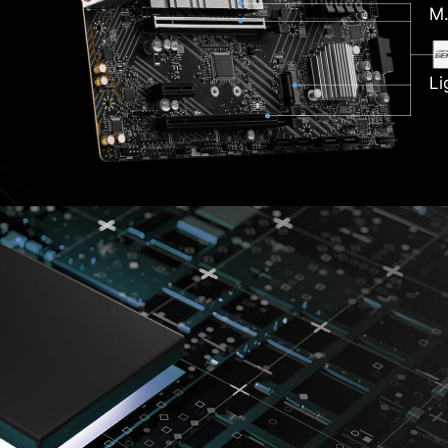
M.
Li