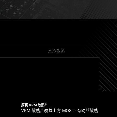
PCB 設計
更多友善設計
水冷散熱
驅動程序和實用程序，您只需點擊幾下即可下載和安裝。
了解更
自動偵測風扇
速輕鬆地安裝 M.2 SSD。
安培電流輸出，讓您可以完全控制水泵的速度。清楚
結合了雙電源連接埠和獨家 Core Boost 技術，足
ol讓您在直覺式的介面中檢查主要系統項目。您還可以為
度標準自動調整風扇速度。
厚實 VRM 散熱片
VRM 散熱片覆蓋上方 MOS ，有助於散熱