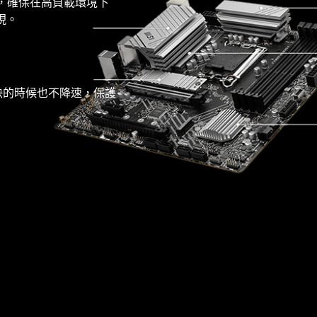
寸，確保在高負載環境下
D
DRPS / P-
現。
PAK
AUX
作更快的時候也不降速，保護
POWER
機制
GT
POWER
數位電源設計
CORE BOOST
— 與以下品牌完成相容測試 —
雙電源連接埠
MSI 憑藉著對相容性的堅持，在研發團隊
採用數位化電源設計可以讓傳
優異配置不僅支援多核心處理
雙 8 pin 連接埠為多核 CPU 超
最新版本的Microsoft Windows
輸到CPU的電流更快且減少訊
器，也為您的處理器創造了完
頻 提供充足的電源。
號遺失的風險。
美的超頻條件。
* 將主機板裝入機殼