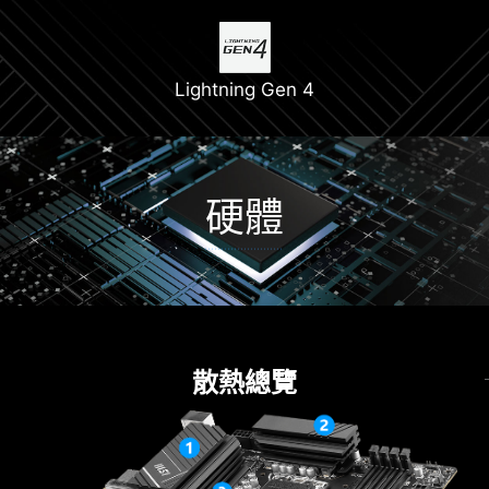
Lightning Gen 4
硬體
散熱
供電解決方案
12+1+1 供電設計
散熱總覽
驅動安裝
友善設計
採用 12+1+1 數位供電架構的旗艦 VRM 設計，可釋
一連接到網路，MSI Driver Utility Installer 將自動
放並維持最佳性能。結合專有的Core Boost技術，
檢測並顯示合適的驅動程序和實用程序，您只需點
PRO系列主板隨時可以承受繁重的日常工作
擊幾下即可下載和安裝。
了解更多