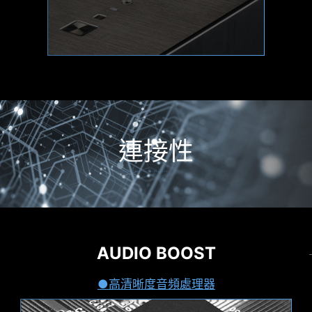
SYSTEM SAFETY
MSI PRO 全系列主機板在BIOS中皆導入 SECURITY
連接性
功能，不論在商務或日常使用上，皆能為您保護個
資文件資料。
SECURE BOOT
Secure boot 是一項安全標準，確保
音效
MYSTIC LIGHT
裝置僅受可信任的軟體啟動。當主機
AUDIO BOOST
高頻寬、低延遲網路連線
輕鬆延伸您的RGB體驗
啟動時，韌體將會檢測每個啟動軟體
的訊號，包含UEFI 韌體驅動、EFI 應
網路連線
利用 Mystic Light 擴充插槽，可以增添RGB 燈條或
MSI 配置優質網路解決方案，更快的驚人傳輸速
高清晰度音頻處理器
用程式和操作系統。當訊號是有效
其他 RGB裝置設備。Mystic Light 軟體直覺式介
度，徹底滿足玩家的苛刻要求。
RESIZABLE BAR
時，主機將會啟動。