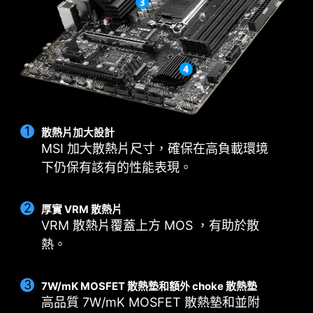
12
* 請確保連接到網路，否則Driver Utility Installer 不會自
項數
CORE POWER DRPS / P-PAK
1
動啟動。
AUX
項數
電源
1
GT
項數
電源
散熱片加大設計
MSI 加大散熱片尺寸，確保在高負載環境
下仍保有該有的性能表現。
厚實 VRM 散熱片
VRM 散熱片覆蓋上方 MOS ，有助於散
熱。
7W/mK MOSFET 散熱墊和額外 choke 散熱墊
高品質 7W/mK MOSFET 散熱墊和並附