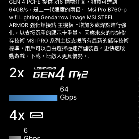
GEN 4 PCI-E 提供 x16 插槽介面，頻寬可達到
64GB/s，是上一代速度的兩倍。 Msi Pro B760-p
M-FLASH
wifi Lighting Gen4arrow image MSI STEEL
從CMOS設定，即可在幾分鐘內刷新或升級BIOS，
ARMOR 強化焊接點 主機板上增加多處焊點進行強
輕鬆方便。
化，以支撐沉重的顯示卡重量。 因應未來的快速儲
存技術 MSI PRO 系列主板支援所有最新的儲存技術
HARDWARE MONITOR
標準，用戶可以自由選擇極速存儲裝置。更快速啟
可即時性觀看您的主要硬體資訊，包括溫度、記憶
動遊戲、下載，比敵人更具優勢。.
體容量，時脈速度和電壓。
2x
MEMORY TRY IT
從系統記憶體中獲得極致速度，以及更高性能。
64
Gbps
SEARCH & FAVORITES
右上角的搜尋和收藏選項可讓您快速進入BIOS選單
4x
6
Gbps