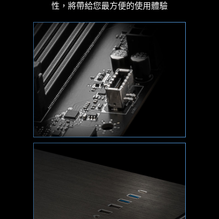
性，將帶給您最方便的使用體驗
輕鬆制訂自己的燈效傑作。只需點擊幾下即可呈現
您所需要的任何顏色！
AIDA64 EXTREME 獨家版本
微星主機板提供AIDA64 Extreme 獨家版本60 天免
費試用。 AIDA64 Extreme 是一款電腦軟硬體偵測
診斷軟體。通過該軟體，您可以在電腦上監控作業
系統、主機板、CPU、BIOS…等相關詳細資訊，並
可儲存CSV、HTML 等多種格式文件。