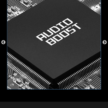
面，更方便您操作控制，無需再另外單購RGB控制
Resizable BAR (Re-Size BAR)是一項進階PCI
器。
Express 功能，可以讓CPU一次完整存取GPU的記
憶體，減少與GPU的來回溝通，進而改善許多遊戲
NBOW V2
RGB
的效能。
支援 5V 可編程 RGB 裝置，同時可相容 ARGB
Gen2 / Gen1 設備。