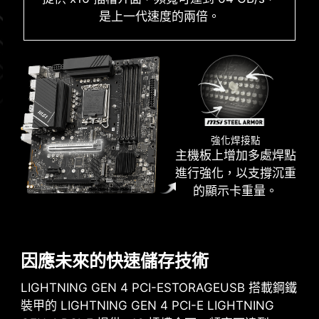
是上一代速度的兩倍。
強化焊接點
主機板上增加多處焊點
進行強化，以支撐沉重
XMP
的顯示卡重量。
從預設的XMP資料夾中選擇，並可自動超頻相容的
DDR記憶體。
VMD (VOLUME MANAGEMENT
因應未來的快速儲存技術
DEVICE)
LIGHTNING GEN 4 PCI-ESTORAGEUSB 搭載鋼鐵
可透過PCIe匯流排直接控制與管理NVME SSD，而
裝甲的 LIGHTNING GEN 4 PCI-E LIGHTNING
不需額外的硬體交換