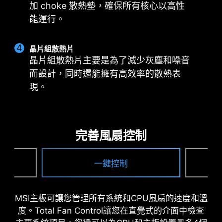
CORE BOOST
數位電源設計
加 choke 散熱墊，確保所有核心以高性
雙電源連接埠
優異配置不僅支援多核心處理器，
採用數位化電源設計可以讓傳輸到
能運行。
8-pin 和 4-pin 連接埠為多核
也為您的處理器創造了完美的超頻
CPU的電流更快且減少訊號遺失
CPU 超頻 提供充足的電源。
條件。
的風險。
晶片組散熱片
晶片組散熱片主要是為了減少灰塵和噪音
而設計，同時還能擁有高效率的散熱表
現。
最佳 PCB 解決方案
PCB 設計針對更高頻寬與更快傳輸速度進行優化，
讓電路訊號傳輸更可靠穩定。
完善風扇控制
一鍵控制
MSI主板可讓您管理所有系統和CPU風扇的速度和溫
度。Total Fan Control讓您在直覺式的介面中檢查