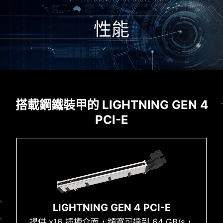
性能
EXPANSION
記憶體
CLICK BIOS 5
搭載鋼鐵裝甲的 LIGHTNING GEN 4
搭載 SMT 插槽的 DDR5 記憶體支援
PCI-E
主機板所搭載的BIOS調整系統，方便使用，可以從
BIOS & 軟體
最新的 DDR5 記憶體支援，為 DDR 性能邁進一大步
中獲得遊戲性能、優異的使用效率，甚至挑戰超頻
! 結合獨家 SMT焊接工藝和 MSI Memory Boost 技
世界紀錄！
術，MSI PRO 系列為您激發更強悍的記憶體性能。
先進的 SMT焊接工藝（Surface Mount
EZ-MODE
ADVANCED MODE
Technology），降低插槽焊點、電磁波和雜訊
干擾的不良率，提供DDR5高時脈乾淨純淨的
LIGHTNING GEN 4 PCI-E
信號。l.
提供 x16 插槽介面，頻寬可達到 64 GB/s，