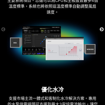
主要系統項目。您還可以為CPU和主板設置最多4個
溫度標準，系統也將依照這溫度標準自動調整風扇
更多友善設計
速度。
6 層 PCB
制
WINDOWS 11 認證
伺服器等級 PCB 材質
2oz 厚度銅
優化水冷
支援市場主流一體式和客制化水冷解決方案。專用
的水泵供電接頭可支援到最大3安培電流輸出，讓您