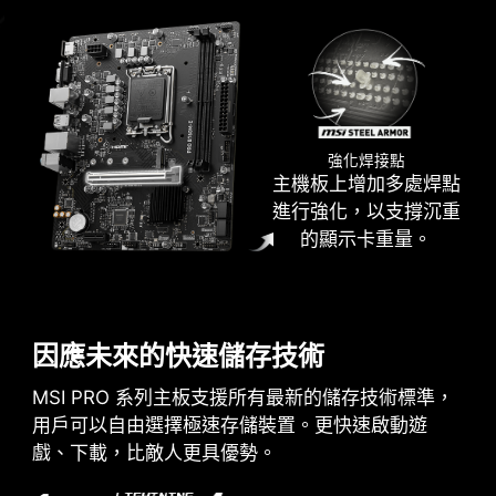
強化焊接點
輕鬆制訂自己的燈效傑作。只需點擊幾下即可呈現
主機板上增加多處焊點
您所需要的任何顏色！
進行強化，以支撐沉重
的顯示卡重量。
AIDA64 EXTREME 獨家版本
因應未來的快速儲存技術
微星主機板提供AIDA64 Extreme 獨家版本60 天免
費試用。 AIDA64 Extreme 是一款電腦軟硬體偵測
MSI PRO 系列主板支援所有最新的儲存技術標準，
診斷軟體。通過該軟體，您可以在電腦上監控作業
用戶可以自由選擇極速存儲裝置。更快速啟動遊
系統、主機板、CPU、BIOS…等相關詳細資訊，並
戲、下載，比敵人更具優勢。
可儲存CSV、HTML 等多種格式文件。