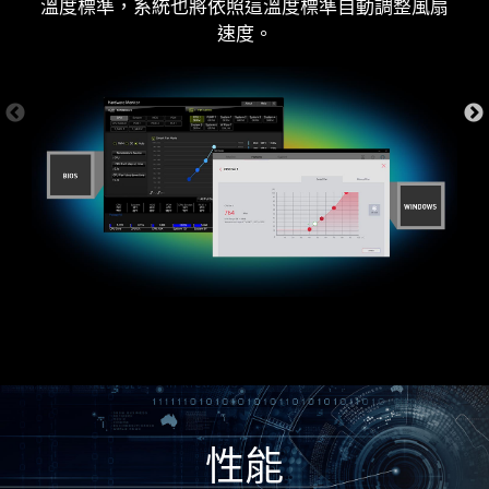
溫度標準，系統也將依照這溫度標準自動調整風扇
速度。
更多友善設計
制
WINDOWS 11 認證
性能