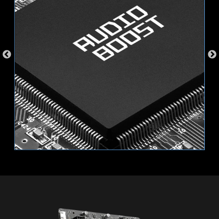
DEVICE)
GB
同步週邊裝置
可透過PCIe匯流排直接控制與管理NVME SSD，而
不需額外的硬體交換
M-FLASH
從CMOS設定，即可在幾分鐘內刷新或升級BIOS，
輕鬆方便。
HARDWARE MONITOR
可即時性觀看您的主要硬體資訊，包括溫度、記憶
體容量，時脈速度和電壓。
MEMORY TRY IT
從系統記憶體中獲得極致速度，以及更高性能。
支援 12V RGB 裝置
SEARCH & FAVORITES
右上角的搜尋和收藏選項可讓您快速進入BIOS選
單。