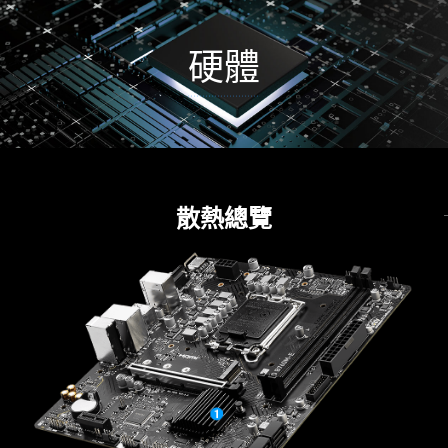
硬體
散熱
供電解決方案
CORE BOOST
散熱總覽
驅動安裝
CORE BOOST 技術結合了 MSI 優異配置與數位電
友善設計
一連接到網路，MSI Driver Utility Installer 將自動
源設計，可以讓電流更精確、更快速地傳輸至
檢測並顯示合適的驅動程序和實用程序，您只需點
CPU，為您的多核心 CPU 成就完美表現。
擊幾下即可下載和安裝
瞭解更多
* 請確保連接到網路，否則 Driver Utility Installer 不會自
動啟動。
* MSI Driver Utility Installer 將會內建在 Windows 11
build 22H2 中。