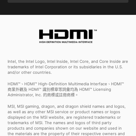
Intel, the Intel Logo, Intel Inside, Intel Core, and Core Inside are
trademarks of Intel Corporation or its subsidiaries in the U.S.
and/or other countries.
HDMI™、HDMI™ High-Definition Multimedia Interface、HDMI™
商業外觀及 HDMI™ 識別標章等詞彙均為 HDMI™ Licensing
Administrator, Inc. 的商標或註冊商標。
MSI, MSI gaming, dragon, and dragon shield names and logos,
as well as any other MSI service or product names or logos
displayed on the MSI website, are registered trademarks or
trademarks of MSI. The names and logos of third party
products and companies shown on our website and used in
the materials are the property of their respective owners and