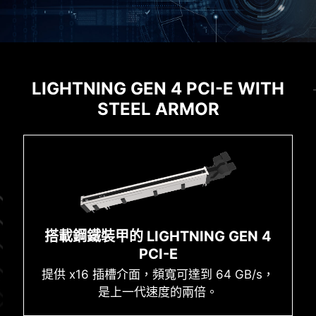
EXPANSION
記憶體
LIGHTNING GEN 4 PCI-E WITH
MSI CENTER
搭載 SMT 插槽的 DDR5 記憶體支援
STEEL ARMOR
MSI 全新的MSI Center 將MSI 所有軟體整合到一個
BIOS & 軟體
最新的 DDR5 記憶體支援，為 DDR 性能邁進一大步
應用程序中。進一步控制主機板功能，以釋放無限
! 結合獨家 SMT焊接工藝和 MSI Memory Boost 技
可能性。
術，MSI PRO 系列為您激發更強悍的記憶體性能
MSI 憑藉著對相容性的堅持，在研發團隊努力不懈
先進的 SMT焊接工藝（Surface Mount
地測試相容性並確保所有的MSI產品在使用最新版本
Mystic Light
Technology），降低插槽焊點、電磁波和雜訊
的Microsoft Windows 11時，能夠帶給使用者最佳
干擾的不良率，提供DDR5高時脈乾淨純淨的
的相容性與無憂的用戶體驗。
搭載鋼鐵裝甲的 LIGHTNING GEN 4
信號。
* 將主機板裝入機殼時，請確保移除不必要的安裝支架。
PCI-E
提供 x16 插槽介面，頻寬可達到 64 GB/s，
是上一代速度的兩倍。