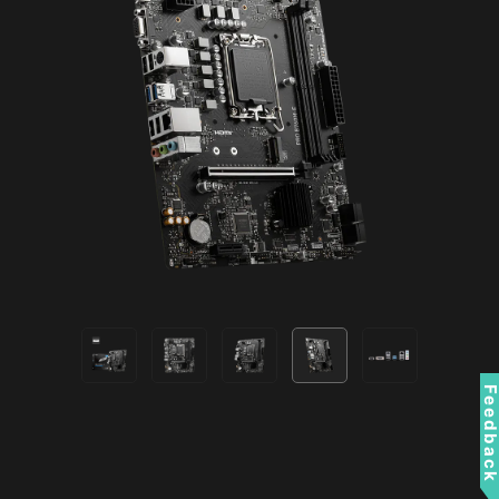
SYSTEM SAFETY
MSI PRO 全系列主機板在BIOS中皆導入 SECURITY
功能，不論在商務或日常使用上，皆能為您保護個
資文件資料。
SECURE BOOT
Secure boot 是一項安全標準，確保
裝置僅受可信任的軟體啟動。當主機
啟動時，韌體將會檢測每個啟動軟體
的訊號，包含UEFI 韌體驅動、EFI 應
Feedbac
用程式和操作系統。當訊號是有效
時，主機將會啟動。
RESIZABLE BAR