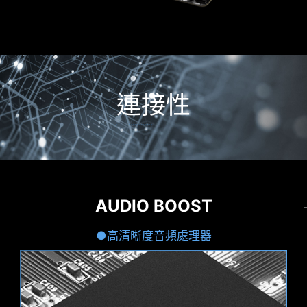
連接性
音效
MYSTIC LIGHT
AUDIO BOOST
輕鬆延伸您的RGB體驗
XMP
利用 Mystic Light 擴充插槽，可以增添RGB 燈條或
高清晰度音頻處理器
從預設的XMP資料夾中選擇，並可自動超頻相容的
其他 RGB裝置設備。Mystic Light 軟體直覺式介
DDR記憶體。
面，更方便您操作控制，無需再另外單購RGB控制
器。
VMD (VOLUME MANAGEMENT