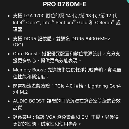
PRO B760M-E
Resizable BAR (Re-Size BAR)是一項進階PCI
支援 LGA 1700 腳位的第 14 代 /第 13 代 /第 12 代
Express 功能，可以讓CPU一次完整存取GPU的記
®
®
®
®
Intel
Core™, Intel
Pentium
Gold 和 Celeron
處
憶體，減少與GPU的來回溝通，進而改善許多遊戲
理器
的效能。
支援 DDR5 記憶體，雙通道 DDR5 6400+MHz
(OC)
Core Boost : 搭配優異配置和數位電源設計，充分支
援更多核心，提供更高效能表現。
Memory Boost: 先進技術提供乾淨訊號傳輸，實現最
佳性能和穩定度。
閃電極速遊戲體驗：PCIe 4.0 插槽、Lightning Gen4
x4 M.2
AUDIO BOOST: 讓您的耳朵沉浸在錄音室等級的音效
品質
鋼鐵裝甲 : 保護 VGA 避免彎曲和 EMI 干擾，以獲得
更好的性能、穩定性和使用壽命。