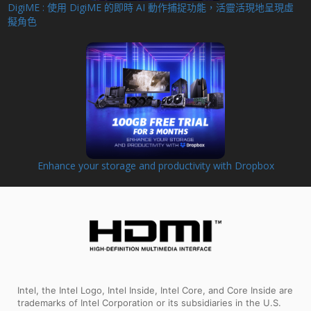
DigiME : 使用 DigiME 的即時 AI 動作捕捉功能，活靈活現地呈現虛
擬角色
Enhance your storage and productivity with Dropbox
Intel, the Intel Logo, Intel Inside, Intel Core, and Core Inside are
trademarks of Intel Corporation or its subsidiaries in the U.S.