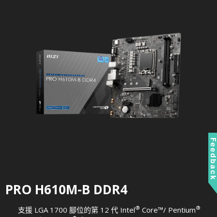
Feedbac
PRO H610M-B DDR4
®
®
支援 LGA 1700 腳位的第 12 代 Intel
Core™/ Pentium