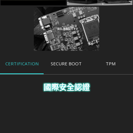
RELIABILITY
CERTIFICATION
SECURE BOOT
TPM
國際安全認證