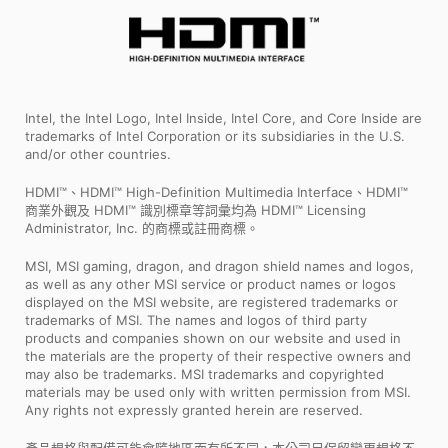
Intel, the Intel Logo, Intel Inside, Intel Core, and Core Inside are
trademarks of Intel Corporation or its subsidiaries in the U.S.
and/or other countries.
HDMI™、HDMI™ High-Definition Multimedia Interface、HDMI™
商業外觀及 HDMI™ 識別標章等詞彙均為 HDMI™ Licensing
Administrator, Inc. 的商標或註冊商標。
MSI, MSI gaming, dragon, and dragon shield names and logos,
as well as any other MSI service or product names or logos
displayed on the MSI website, are registered trademarks or
trademarks of MSI. The names and logos of third party
products and companies shown on our website and used in
the materials are the property of their respective owners and
may also be trademarks. MSI trademarks and copyrighted
materials may be used only with written permission from MSI.
Any rights not expressly granted herein are reserved.