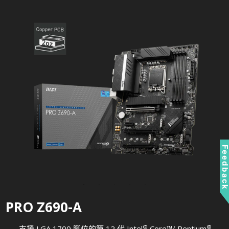
Feedbac
PRO Z690-A
®
®
支援 LGA 1700 腳位的第 12 代 Intel
Core™/ Pentium