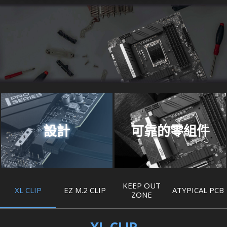
設計
可靠的零組件
KEEP OUT
XL CLIP
EZ M.2 CLIP
ATYPICAL PCB
ZONE
XL CLIP