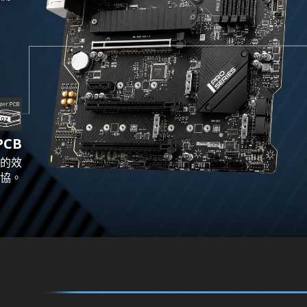
PCB
好的效
協。