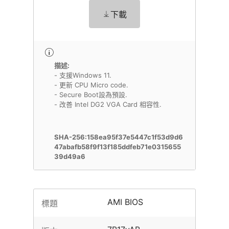
下載
描述:
- 支援Windows 11.
- 更新 CPU Micro code.
- Secure Boot設為預設.
- 改善 Intel DG2 VGA Card 相容性.
SHA-256:158ea95f37e5447c1f53d9d6
47abafb58f9f13f185ddfeb71e0315655
39d49a6
AMI BIOS
標題