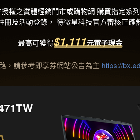
，於微星官方授權之實體經銷門市或購物網 購買指定
註冊及活動登錄， 待微星科技官方審核正確
$1,111
最高可獲得
元電子現金
通路，請參考即享券網站公告為主
https://bx.
1471TW