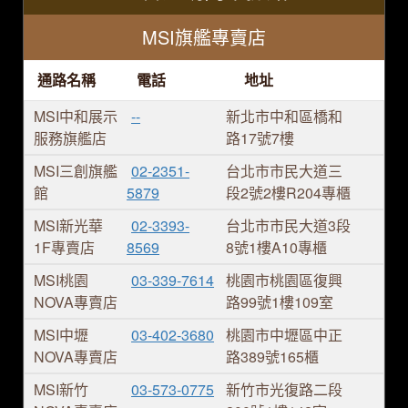
MSI旗艦專賣店
通路名稱
電話
地址
MSI中和展示
--
新北市中和區橋和
服務旗艦店
路17號7樓
MSI三創旗艦
02-2351-
台北市市民大道三
館
5879
段2號2樓R204專櫃
MSI新光華
02-3393-
台北市市民大道3段
1F專賣店
8569
8號1樓A10專櫃
MSI桃園
03-339-7614
桃園市桃園區復興
NOVA專賣店
路99號1樓109室
MSI中壢
03-402-3680
桃園市中壢區中正
NOVA專賣店
路389號165櫃
MSI新竹
03-573-0775
新竹市光復路二段