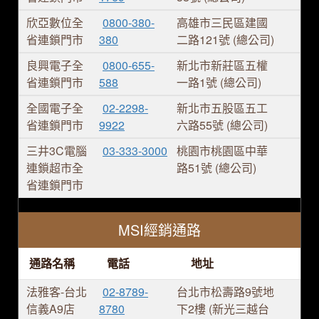
欣亞數位全
0800-380-
高雄市三民區建國
省連鎖門市
380
二路121號 (總公司)
良興電子全
0800-655-
新北市新莊區五權
省連鎖門市
588
一路1號 (總公司)
全國電子全
02-2298-
新北市五股區五工
省連鎖門市
9922
六路55號 (總公司)
三井3C電腦
03-333-3000
桃園市桃園區中華
連鎖超市全
路51號 (總公司)
省連鎖門市
MSI經銷通路
通路名稱
電話
地址
法雅客-台北
02-8789-
台北市松壽路9號地
信義A9店
8780
下2樓 (新光三越台