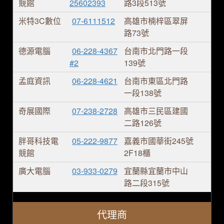
競館
25602393
路3段513號
米特3C數位
07-6111512
高雄市楠梓區翠屏
路73號
德源電腦
06-228-4367
台南市北門路一段
#2
139號
孟庭資訊
06-228-4621
台南市東區北門路
一段138號
奇展國際
07-238-2728
高雄市三民區建國
二路126號
胖哥科技電
05-222-9877
嘉義市國華街245號
競館
2F18櫃
廣大電腦
03-933-0279
宜蘭縣宜蘭市中山
路二段315號
代理商