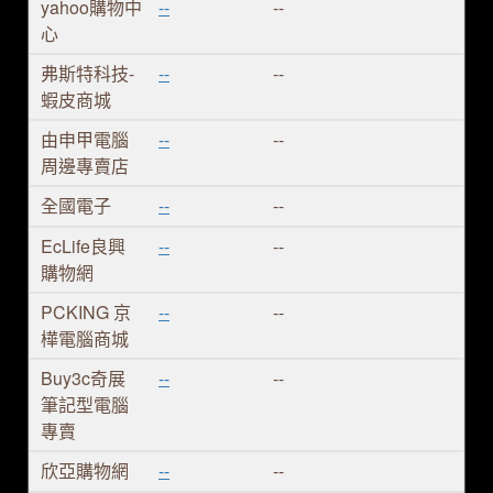
yahoo購物中
--
--
心
弗斯特科技-
--
--
蝦皮商城
由申甲電腦
--
--
周邊專賣店
全國電子
--
--
EcLife良興
--
--
購物網
PCKING 京
--
--
樺電腦商城
Buy3c奇展
--
--
筆記型電腦
專賣
欣亞購物網
--
--