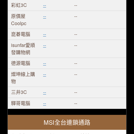
彩虹3C
--
--
原價屋
--
--
Coolpc
崑碁電腦
--
--
isunfar愛順
--
--
發購物網
德源電腦
--
--
燦坤線上購
--
--
物
三井3C
--
--
驊哥電腦
--
--
MSI全台連鎖通路