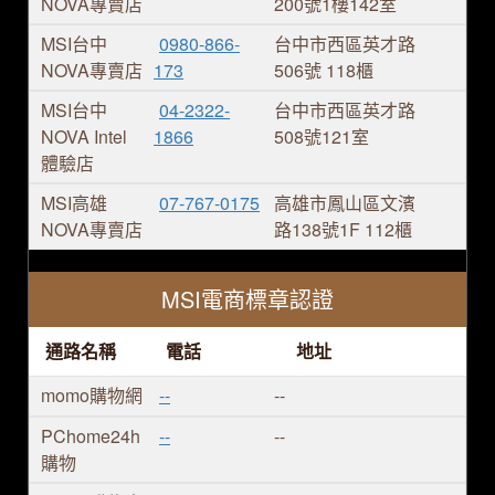
NOVA專賣店
200號1樓142室
MSI台中
0980-866-
台中市西區英才路
NOVA專賣店
173
506號 118櫃
MSI台中
04-2322-
台中市西區英才路
NOVA Intel
1866
508號121室
體驗店
MSI高雄
07-767-0175
高雄市鳳山區文濱
NOVA專賣店
路138號1F 112櫃
MSI電商標章認證
通路名稱
電話
地址
momo購物網
--
--
PChome24h
--
--
購物