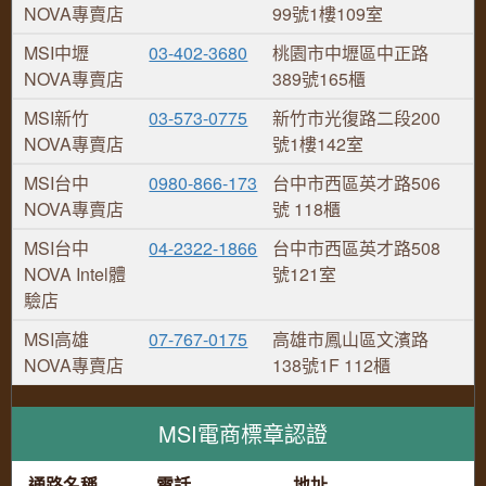
NOVA專賣店
99號1樓109室
MSI中壢
03-402-3680
桃園市中壢區中正路
NOVA專賣店
389號165櫃
MSI新竹
03-573-0775
新竹市光復路二段200
NOVA專賣店
號1樓142室
MSI台中
0980-866-173
台中市西區英才路506
NOVA專賣店
號 118櫃
MSI台中
04-2322-1866
台中市西區英才路508
NOVA Intel體
號121室
驗店
MSI高雄
07-767-0175
高雄市鳳山區文濱路
NOVA專賣店
138號1F 112櫃
MSI電商標章認證
通路名稱
電話
地址