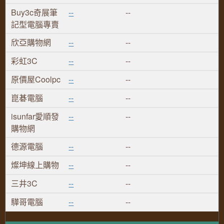
Buy3c奇展筆
--
--
記型電腦專賣
欣亞購物網
--
--
彩虹3C
--
--
原價屋Coolpc
--
--
崑碁電腦
--
--
isunfar愛順發
--
--
購物網
德源電腦
--
--
燦坤線上購物
--
--
三井3C
--
--
驊哥電腦
--
--