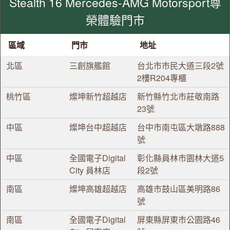
Stealth 16 Mercedes-AMG Motorsport尊
榮體驗門市
區域
門市
地址
北區
三創旗艦館
台北市市民大道三段2號
2樓R204專櫃
桃竹區
燦坤新竹超越店
新竹縣竹北市莊敬南路
23號
中區
燦坤台中超越店
台中市南屯區大墩路888
號
中區
全國電子Digital
彰化縣員林市園林大道5
City 員林店
段2號
南區
燦坤高雄超越店
高雄市鼓山區美明路86
號
南區
全國電子Digital
屏東縣屏東市公園路46