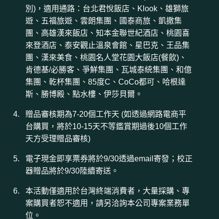
別)，適用通路：台北君悅飯店、Klook、雄獅旅
遊、五福旅遊、雲朗集團、國泰商旅、凱撒集
團、高雄漢來飯店、知本金聯世紀酒店、桃園喜
來登酒店、泰安觀止溫泉會館、星巴克、王品集
團、漢來美食、桃園名人堂花園大飯店(餐飲)、
肯德基/必勝客、爭鮮集團、瓦城泰統集團、和億
集團、乾杯集團、85度C、CoCo都可、哈根達
斯、勝博殿、點水樓、伊莎貝爾。
贈品審核期為7-20個工作天 (如透過網路電商平
台購買，將於10-15天不等鑑賞期過後10個工作
天方受理贈品審核)
電子現金即享票券將於9/30透過email寄發；校正
器贈品將於9/30陸續寄送。
本活動僅適用於台灣終端消費者，大量採購、專
案購買者恕不適用，請另洽詢本公司專案業務單
位。