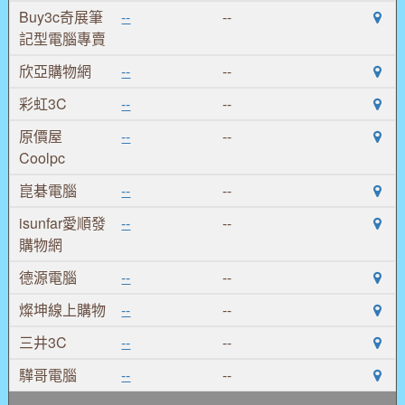
Buy3c奇展筆
--
--
記型電腦專賣
欣亞購物網
--
--
彩虹3C
--
--
原價屋
--
--
Coolpc
崑碁電腦
--
--
isunfar愛順發
--
--
購物網
德源電腦
--
--
燦坤線上購物
--
--
三井3C
--
--
驊哥電腦
--
--