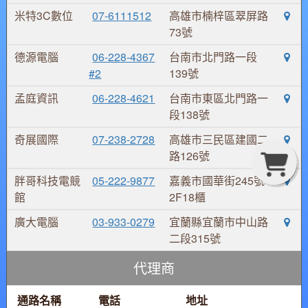
米特3C數位
07-6111512
高雄市楠梓區翠屏路
73號
德源電腦
06-228-4367
台南市北門路一段
#2
139號
孟庭資訊
06-228-4621
台南市東區北門路一
段138號
奇展國際
07-238-2728
高雄市三民區建國二
G
C
B
路126號
胖哥科技電競
05-222-9877
嘉義市國華街245號
館
2F18櫃
廣大電腦
03-933-0279
宜蘭縣宜蘭市中山路
二段315號
代理商
通路名稱
電話
地址