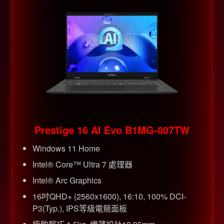
Prestige 16 AI Evo B1MG-007TW
Windows 11 Home
Intel® Core™ Ultra 7 處理器
Intel® Arc Graphics
16吋QHD+ (2560x1600), 16:10, 100% DCI-
P3(Typ.), IPS等級電競面板