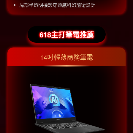
局部半透明機殼穿透感科幻前衛設計
618主打筆電推薦
14吋輕薄商務筆電