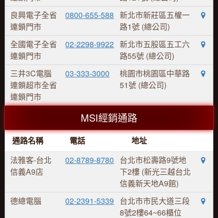
良興電子全省
0800-655-588
新北市新莊區五權一
連鎖門市
路1號 (總公司)
全國電子全省
02-2298-9922
新北市五股區五工六
連鎖門市
路55號 (總公司)
三井3C電腦
03-333-3000
桃園市桃園區中華路
連鎖超市全省
51號 (總公司)
連鎖門市
MSI經銷通路
通路名稱
電話
地址
法雅客-台北
02-8789-8780
台北市松壽路9號地
信義A9店
下2樓 (新光三越台北
信義新天地A9館)
德總電腦
02-2391-5339
台北市市民大道三段
8號2樓64~66櫃位