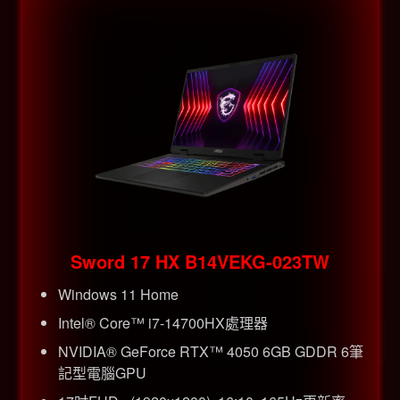
Sword 17 HX B14VEKG-023TW
Windows 11 Home
Intel® Core™ i7-14700HX處理器
NVIDIA® GeForce RTX™ 4050 6GB GDDR 6筆
記型電腦GPU