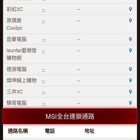
彩虹3C
--
--
原價屋
--
--
Coolpc
崑碁電腦
--
--
isunfar愛順發
--
--
購物網
德源電腦
--
--
燦坤線上購物
--
--
三井3C
--
--
驊哥電腦
--
--
MSI全台連鎖通路
通路名稱
電話
地址