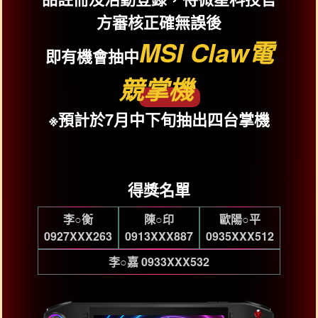
方審核正確無誤後
MSI Claw電
即有機會抽中
競掌機
※預計於7月中下旬抽出四台掌機
得獎名單
李○衡
陳○印
歐陽○平
0927XXX263
0913XXX887
0935XXX512
李○嘉 0933XXX532