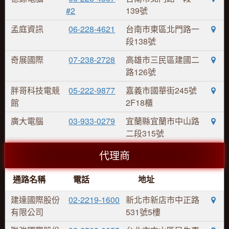
#2
139號
孟庭資訊
06-228-4621
台南市東區北門路一
段138號
奇展國際
07-238-2728
高雄市三民區建國二
路126號
胖哥科技電競
05-222-9877
嘉義市國華街245號
館
2F18櫃
廣大電腦
03-933-0279
宜蘭縣宜蘭市中山路
二段315號
代理商
通路名稱
電話
地址
建達國際股份
02-2219-1600
新北市新店市中正路
有限公司
531號5樓