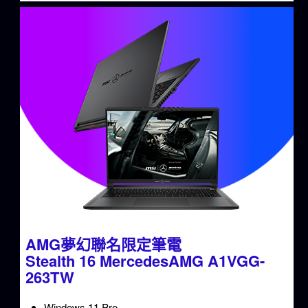
AMG夢幻聯名限定筆電
Stealth 16 MercedesAMG A1VGG-
263TW
Windows 11 Pro