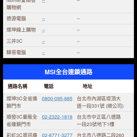
購物網
德源電腦
--
--
燦坤線上購物
--
--
三井3C
--
--
驊哥電腦
--
--
MSI全台連鎖通路
通路名稱
電話
地址
燦坤3C全省連
0800-095-885
台北市內湖區堤頂大
鎖門市
道一段331號 (總公司)
順發3C量販全
02-2322-1818
台北市中正區八德路
省連鎖門市
一段23號地下1樓
彩虹3C資訊廣
02-8771-3277
台北市八德路二段260