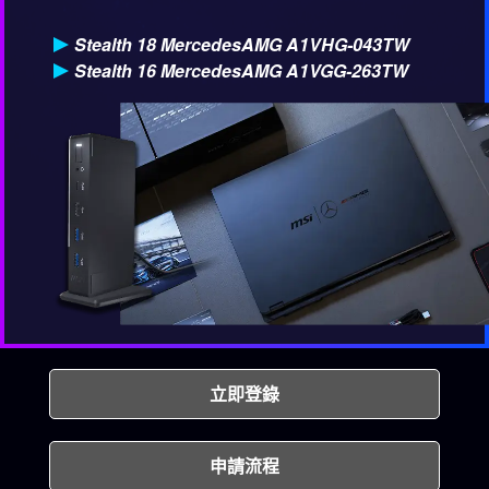
Stealth 18 MercedesAMG A1VHG-043TW
Stealth 16 MercedesAMG A1VGG-263TW
立即登錄
申請流程