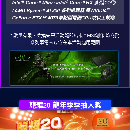
®
®
Intel
Core™ Ultra / Intel
Core™ HX 系列(14代)
®
/ AMD Ryzen™ AI 300 系列處理器 與 NVIDIA
GeForce RTX™ 4070筆記型電腦GPU或以上規格
* 數量有限，兌換完畢活動隨即結束 * MSI創作者/商務
系列筆電未包含在本活動適用範圍
龍耀20 龍年季季抽大獎