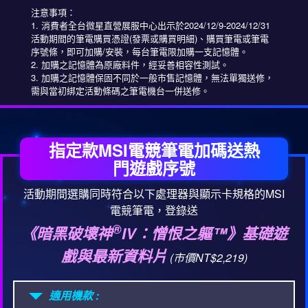
注意事項：
1. 消費者全台微星直營展服中心出示於2024/12/9-2024/12/31
活動期間的筆電購買憑證(發票或購買明細)、購買筆電或筆電
序號條，即可加購/安裝，每台筆電限加購一支記憶體。
2. 加購之記憶體為原廠料件，經妥善相容性測試。
3. 加購之記憶體保固不同於一般市售記憶體，無法單獨送修，
需與當初綁定活動條碼之筆電機台一併送修。
指定款MSI電競筆電加碼送熱
門遊戲序號
活動期間選購同時符合以下處理器與顯示卡規格的MSI
電競筆電，登錄送
®
《暗黑破壞神
IV：憎恨之軀™》基礎遊
戲與最新資料片
(市價NT$2,219)
適用機款 :