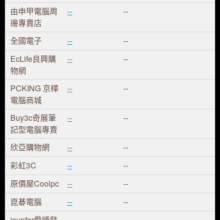
由申甲電腦周
--
--
邊專賣店
全國電子
--
--
EcLife良興購
--
--
物網
PCKING 京樺
--
--
電腦商城
Buy3c奇展筆
--
--
記型電腦專賣
欣亞購物網
--
--
彩虹3C
--
--
原價屋Coolpc
--
--
崑碁電腦
--
--
isunfar愛順發
--
--