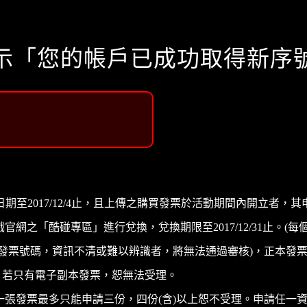
顯示「您的帳戶已成功取得新序
品兌換截止日期至2017/12/4止，且上傳之購買發票於活動期間內開立者
之「酷碰專區」進行兌換，兌換期限至2017/12/31止。(每
、發票號碼，資訊不清或難以辨識者，將無法通過審核)，正本發
; 若只有電子副本發票，恕無法受理。
一張發票最多只能申請三份，四份(含)以上恕不受理。申請任一