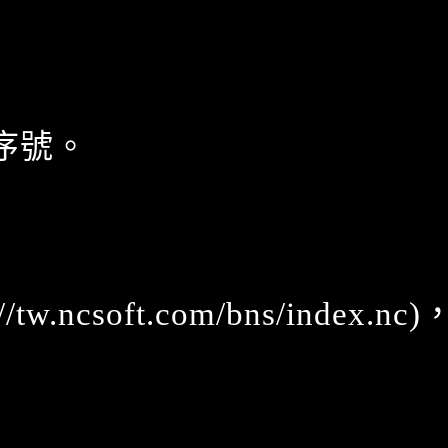
序號。
://tw.ncsoft.com/bns/index.nc
)