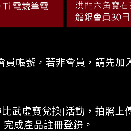
會員帳號，若非會員，請先加
劍靈比武虛寶兌換]活動，拍照上
ce畫面，完成產品註冊登錄。