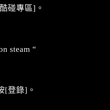
[酷碰專區]。
on steam “
[登錄]。