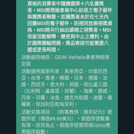
資格的消費者中隨機選擇十六名獲獎
者。MSI將透過會員中心註冊之電子郵件
與獲獎者聯繫。如獲獎者未於在七天內
回覆MSI的電子郵件，則視同放棄得獎資
格，MSI將另行抽出遞補之得獎者。MSI
保留活動解釋、變更與中止之權利。由
於國際運輸問題，獎品寄送可能需要八
週或更長時間。
活動適用機款：GE66 Valhalla勇者神殿限
定版
活動適用國家列表：馬來西亞，印度尼西
亞，台灣，香港，韓國，日本，德國，法
國，西班牙，意大利，英國，荷比盧三國
（比利時，盧森堡，荷蘭），瑞典，挪威，
丹麥，芬蘭，冰島，捷克共和國，波蘭，俄
羅斯，保加利亞和匈牙利。
活動兌換項目：《刺客教條：維京紀元》遊
戲序號（價值99.99美元）。遊戲序號數量
有限，送完為止。遊戲序號需透過Uplay應
用程序啟動。