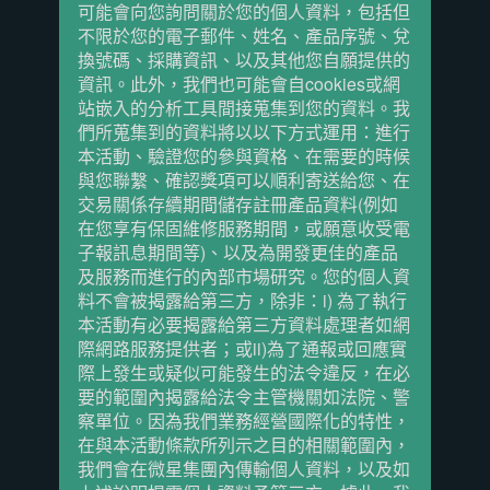
可能會向您詢問關於您的個人資料，包括但
不限於您的電子郵件、姓名、產品序號、兌
換號碼、採購資訊、以及其他您自願提供的
資訊。此外，我們也可能會自cookies或網
站嵌入的分析工具間接蒐集到您的資料。我
們所蒐集到的資料將以以下方式運用：進行
本活動、驗證您的參與資格、在需要的時候
與您聯繫、確認獎項可以順利寄送給您、在
交易關係存續期間儲存註冊產品資料(例如
在您享有保固維修服務期間，或願意收受電
子報訊息期間等)、以及為開發更佳的產品
及服務而進行的內部市場研究。您的個人資
料不會被揭露給第三方，除非：i) 為了執行
本活動有必要揭露給第三方資料處理者如網
際網路服務提供者；或ii)為了通報或回應實
際上發生或疑似可能發生的法令違反，在必
要的範圍內揭露給法令主管機關如法院、警
察單位。因為我們業務經營國際化的特性，
在與本活動條款所列示之目的相關範圍內，
我們會在微星集團內傳輸個人資料，以及如