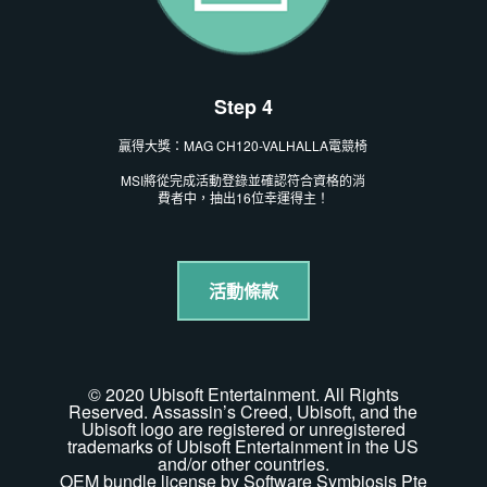
Step 4
贏得大獎：MAG CH120-VALHALLA電競椅
MSI將從完成活動登錄並確認符合資格的消
費者中，抽出16位幸運得主！
活動條款
© 2020 Ubisoft Entertainment. All Rights
Reserved. Assassin’s Creed, Ubisoft, and the
Ubisoft logo are registered or unregistered
trademarks of Ubisoft Entertainment in the US
and/or other countries.
OEM bundle license by Software Symbiosis Pte