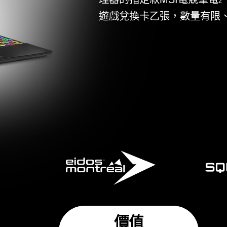
活
理
遊
價值