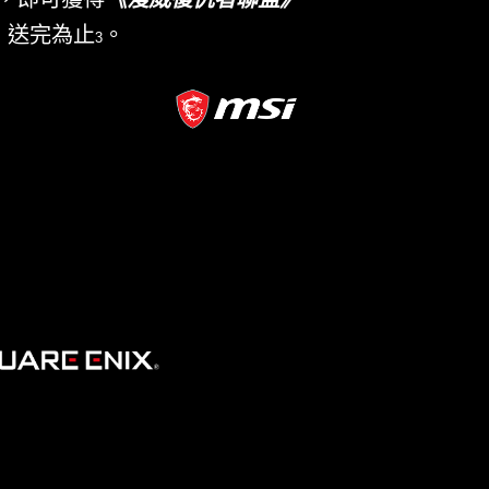
動期間於全省指定通路
購買搭載 Intel
1
器的指定款MSI電競筆電
，即可獲得
2
戲兌換卡乙張，數量有限、送完為止
3