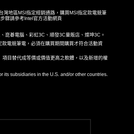
內於台灣地區MSI指定經銷通路，購買MSI指定款電競筆
驟請參考Intel官方活動網頁
位、崑碁電腦、彩虹3C、順發3C量販店、燦坤3C。
I指定款電競筆電，必須在購買期間購買才符合活動資
》項目替代成等價或價值更高之軟體，以及新增的權
 its subsidiaries in the U.S. and/or other countries.