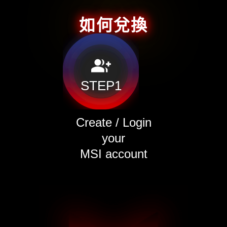
如何兌換
group_add
STEP1
Create / Login
your
MSI account