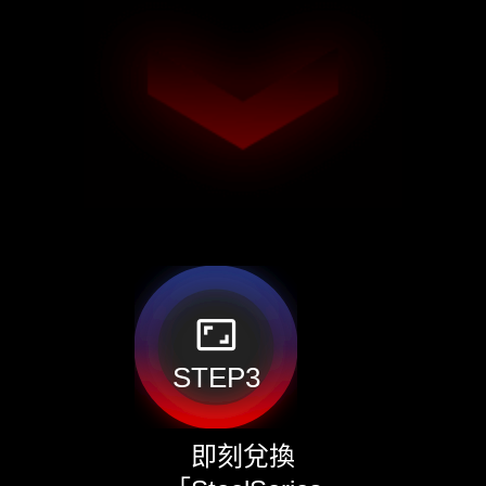
aspect_ratio
STEP3
即刻兌換