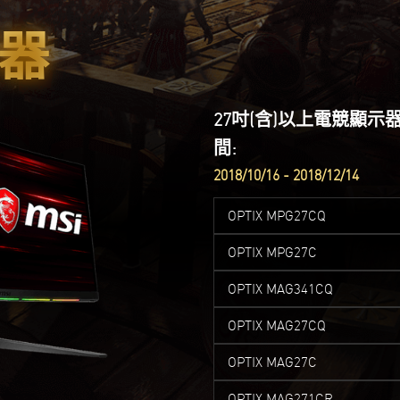
器
27吋(含)以上電競顯示
間:
2018/10/16 - 2018/12/14
OPTIX MPG27CQ
OPTIX MPG27C
OPTIX MAG341CQ
OPTIX MAG27CQ
OPTIX MAG27C
OPTIX MAG271CR