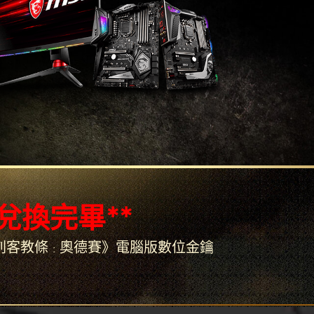
兌換完畢**
得 《刺客教條 : 奧德賽》電腦版數位金鑰