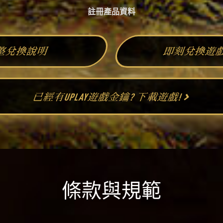
註冊產品資料
整兌換說明
即刻兌換遊
已經有UPLAY遊戲金鑰? 下載遊戲!
條款與規範