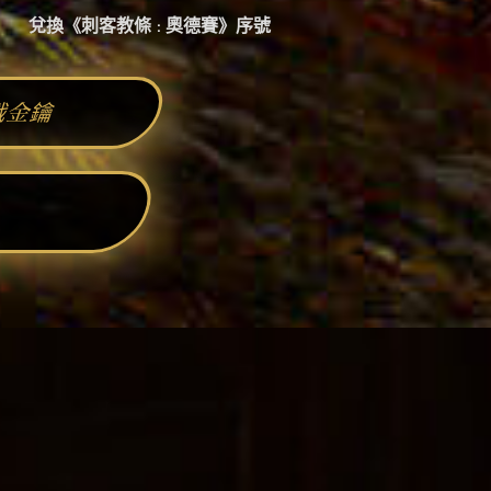
兌換《刺客教條 : 奧德賽》序號
戲金鑰