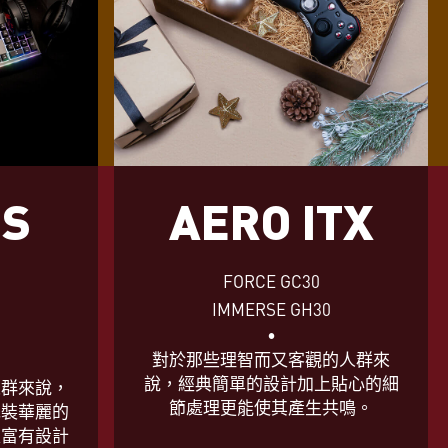
US
AERO ITX
FORCE GC30
IMMERSE GH30
•
0
對於那些理智而又客觀的人群來
說，經典簡單的設計加上貼心的細
人群來說，
節處理更能使其產生共鳴。
包裝華麗的
又富有設計