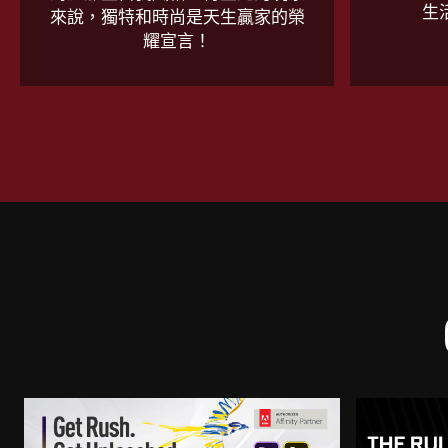
生
來說，獨特和時尚是天生贏家的榮
耀宣言！