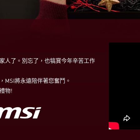
家人了。別忘了，也犒賞今年辛苦工作
，MSI將永遠陪伴著您奮鬥。
禮物!