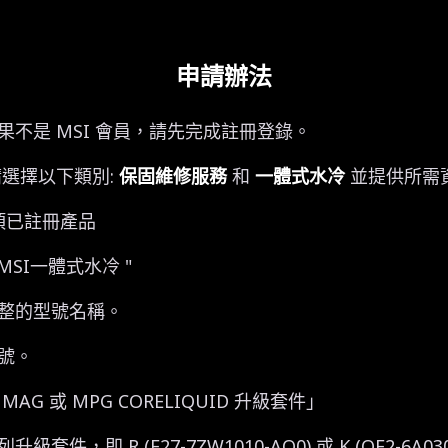
申請辦法
果不是 MSI 會員，請先完成註冊登錄。
 請選擇以下類別:
保固維修服務
和
一體式水冷
並提供所需
一項已註冊產品
MSI一體式水冷 "
完整的型號名稱。
序號。
AG 或 MPG CORELIQUID 升級套件」
套件，即 R (E27-7ZW1010-AQ0) 或 K (OE2-6A030