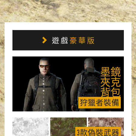
遊戲
豪華版
墨鏡
夾克
背包
狩獵者裝備
3款偽裝武器