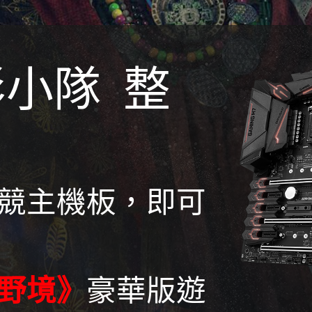
小隊 整
！
競主機板，即可
野境》
豪華版遊