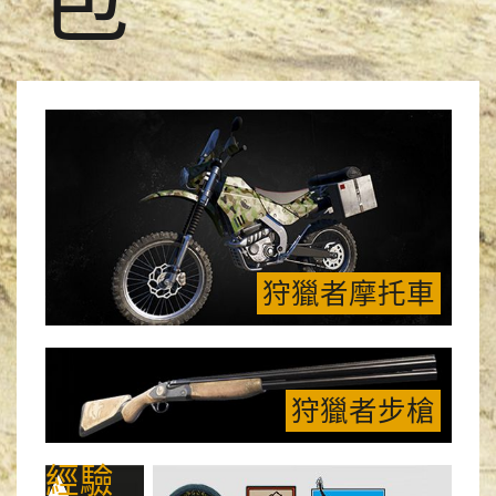
狩獵者摩托車
狩獵者步槍
經驗