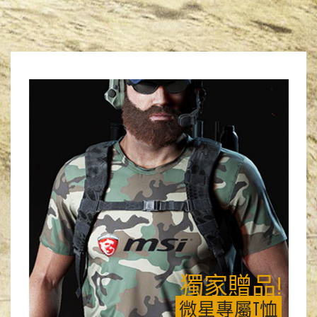
獨家贈品!
微星專屬T恤