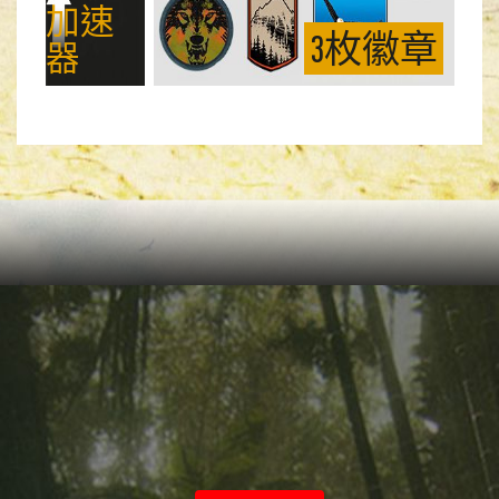
加速
3枚徽章
器