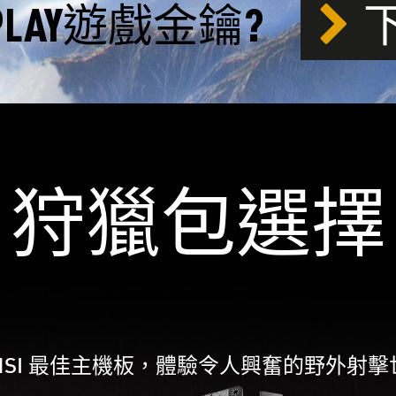
LAY遊戲金鑰?
狩獵包選擇
MSI 最佳主機板，體驗令人興奮的野外射擊