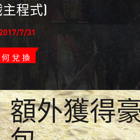
戲主程式)
017/7/31
T
如何兌換
額外獲得
包