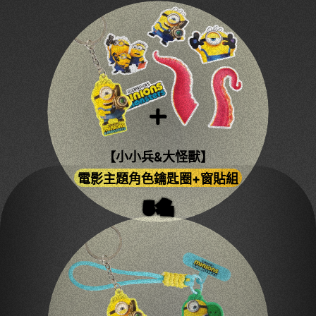
【小小兵&大怪獸】
電影主題角色鑰匙圈+窗貼組
5
名