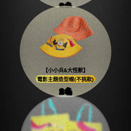
2
名
【小小兵&大怪獸】
電影主題造型帽(不挑款)
2
名