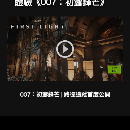
體驗《007：初露鋒芒》
007：初露鋒芒 | 路徑追蹤首度公開