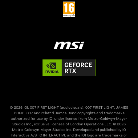
© 2026 IOI. 007 FIRST LIGHT (audiovisuals), 007 FIRST LIGHT, JAMES
BOND, 007 and related James Bond copyrights and trademarks
authorized for use by IOI under license from Metro-Goldwyn-Mayer
Studios Inc., exclusive licensee of London Operations LLC. © 2026
Metro-Goldwyn-Mayer Studios Inc. Developed and published by IO
Interactive A/S. IO INTERACTIVE and the IOI logo are trademarks or