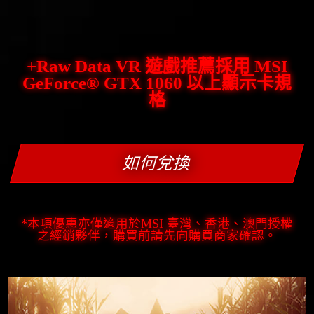
+Raw Data VR 遊戲推薦採用 MSI
GeForce® GTX 1060 以上顯示卡規
格
如何兌換
*本項優惠亦僅適用於MSI 臺灣、香港、澳門授權
之經銷夥伴，購買前請先向購買商家確認。