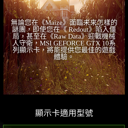
無論您在《Maize》面臨未來怎樣的
謎團，即使您在《 Redout》陷入僵
局，甚至在《Raw Data》迎戰機械
人守衛，MSI GEFORCE GTX 10系
列顯示卡，將能提供您最佳的遊戲
體驗。
顯示卡適用型號