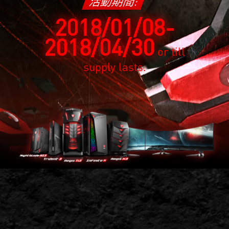
活動期間:
2018/01/08-
2018/04/30
or till
supply lasts.