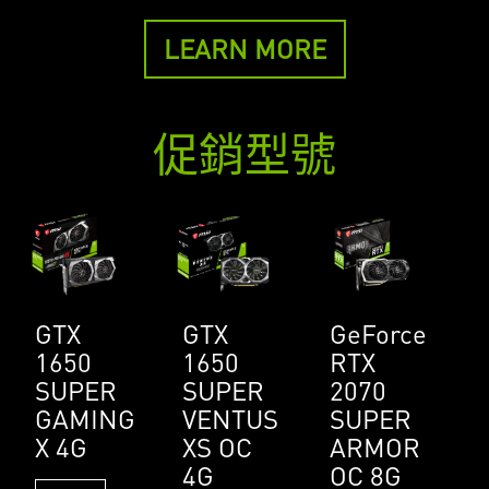
LEARN MORE
促銷型號
GTX
GTX
GeForce
1650
1650
RTX
SUPER
SUPER
2070
GAMING
VENTUS
SUPER
X 4G
XS OC
ARMOR
4G
OC 8G