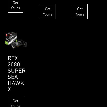
Get
Yours
Get
Get
Yours
Yours
RTX
2080
SUPER
SEA
HAWK
X
Get
Yours