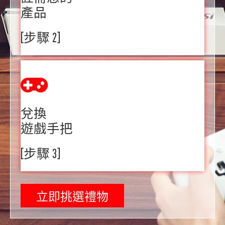
產品
[步驟 2]
兌換
遊戲手把
[步驟 3]
立即挑選禮物