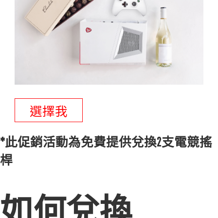
選擇我
*此促銷活動為免費提供兌換2支電競搖
桿
如何兌換