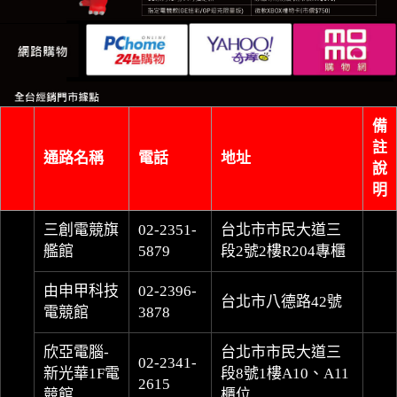
備
註
通路名稱
電話
地址
說
明
三創電競旗
02-2351-
台北市市民大道三
艦館
5879
段2號2樓R204專櫃
由申甲科技
02-2396-
台北市八德路42號
電競館
3878
欣亞電腦-
台北市市民大道三
02-2341-
新光華1F電
段8號1樓A10、A11
2615
競館
櫃位