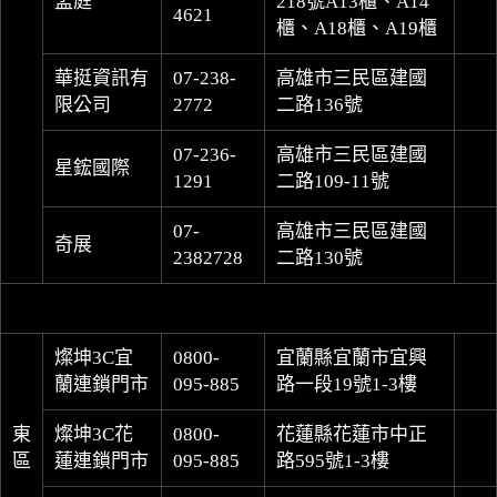
孟庭
218號A13櫃、A14
4621
櫃、A18櫃、A19櫃
華挺資訊有
07-238-
高雄市三民區建國
限公司
2772
二路136號
07-236-
高雄市三民區建國
星鋐國際
1291
二路109-11號
07-
高雄市三民區建國
奇展
2382728
二路130號
燦坤3C宜
0800-
宜蘭縣宜蘭市宜興
蘭連鎖門市
095-885
路一段19號1-3樓
東
燦坤3C花
0800-
花蓮縣花蓮市中正
區
蓮連鎖門市
095-885
路595號1-3樓