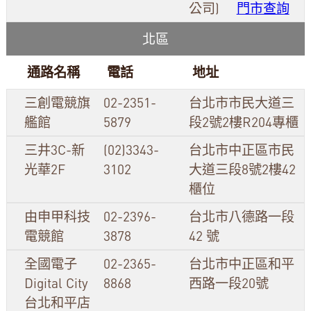
公司)
門市查詢
北區
通路名稱
電話
地址
三創電競旗
02-2351-
台北市市民大道三
艦館
5879
段2號2樓R204專櫃
三井3C-新
(02)3343-
台北市中正區市民
光華2F
3102
大道三段8號2樓42
櫃位
由申甲科技
02-2396-
台北市八德路一段
電競館
3878
42 號
全國電子
02-2365-
台北市中正區和平
Digital City
8868
西路一段20號
台北和平店