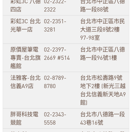
彩虹3C 八德
02-2322-
台北市中正區八德
四店
2322
路一段88號
彩虹3C 台北
02-2351-
台北市中正區市民
光華一店
3281
大道三段8號2樓
97-98室
原價屋筆電
02-2397-
台北市中正區八德
專賣-台北旗
2669 #514
路一段96號1樓
艦館
法雅客-台北
02-8789-
台北市松壽路9號
信義A9店
8780
地下2樓 (新光三越
台北信義新天地A9
館)
胖哥科技電
02-2343-
台北市八德路一段
競館
5558
43巷16號