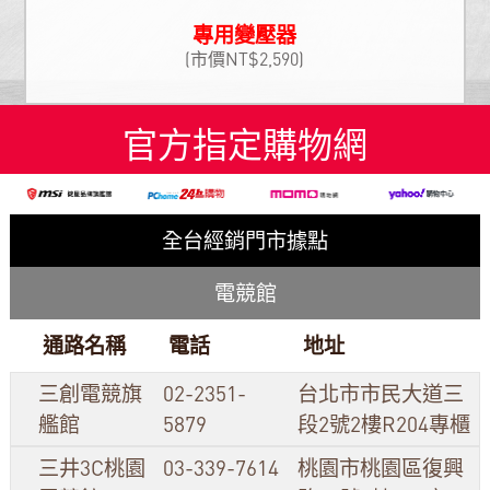
專用變壓器
(市價NT$2,590)
官方指定購物網
全台經銷門市據點
電競館
通路名稱
電話
地址
三創電競旗
02-2351-
台北市市民大道三
艦館
5879
段2號2樓R204專櫃
三井3C桃園
03-339-7614
桃園市桃園區復興