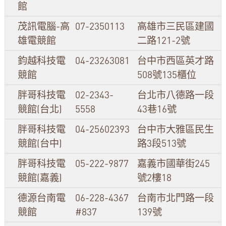
館
茂訊電腦-高
07-2350113
高雄市三民區建國
雄電競館
二路121-2號
鈞越科技電
04-23263081
台中市西區英才路
競館
508號135櫃位
胖哥科技電
02-2343-
台北市八德路一段
競館(台北)
5558
43巷16號
胖哥科技電
04-25602393
台中市大雅區民生
競館(台中)
路3段513號
胖哥科技電
05-222-9877
嘉義市國華街245
競館(嘉義)
號2樓18
德源台南電
06-228-4367
台南市北門路一段
競館
#837
139號