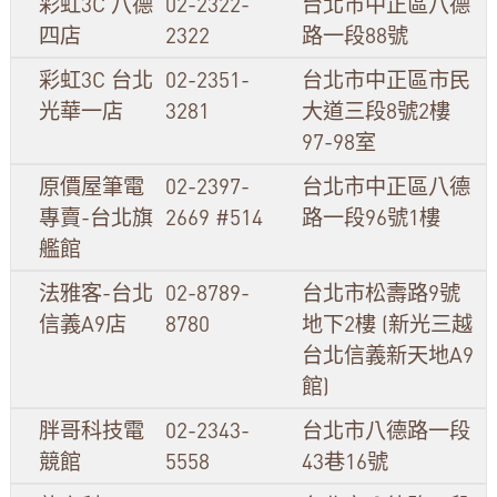
彩虹3C 八德
02-2322-
台北市中正區八德
四店
2322
路一段88號
彩虹3C 台北
02-2351-
台北市中正區市民
光華一店
3281
大道三段8號2樓
97-98室
原價屋筆電
02-2397-
台北市中正區八德
專賣-台北旗
2669 #514
路一段96號1樓
艦館
法雅客-台北
02-8789-
台北市松壽路9號
信義A9店
8780
地下2樓 (新光三越
台北信義新天地A9
館)
胖哥科技電
02-2343-
台北市八德路一段
競館
5558
43巷16號