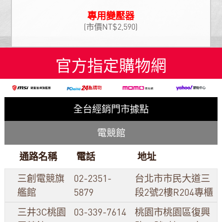
專用變壓器
(市價NT$2,590)
官方指定購物網
全台經銷門市據點
電競館
通路名稱
電話
地址
三創電競旗
02-2351-
台北市市民大道三
艦館
5879
段2號2樓R204專櫃
三井3C桃園
03-339-7614
桃園市桃園區復興