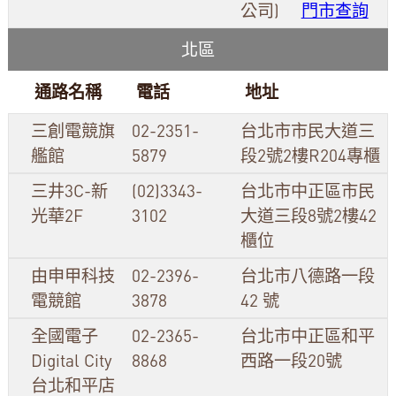
公司)
門市查詢
北區
通路名稱
電話
地址
三創電競旗
02-2351-
台北市市民大道三
艦館
5879
段2號2樓R204專櫃
三井3C-新
(02)3343-
台北市中正區市民
光華2F
3102
大道三段8號2樓42
櫃位
由申甲科技
02-2396-
台北市八德路一段
電競館
3878
42 號
全國電子
02-2365-
台北市中正區和平
Digital City
8868
西路一段20號
台北和平店