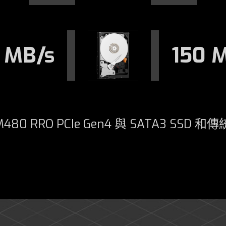
 MB/s
150 
M480 RRO PCIe Gen4 與 SATA3 SSD 和