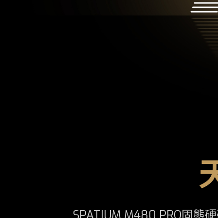
SPATIUM M480 PRO固