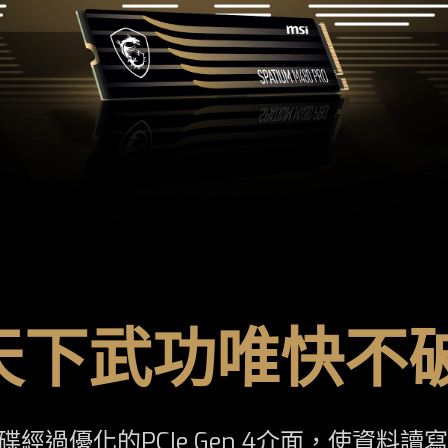
天下武功唯快不破
態硬碟經過優化的PCIe Gen 4介面，使資料讀