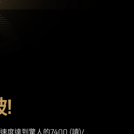
!
寫速度達到驚人的7400 (讀)/