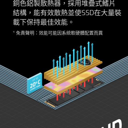
銅色鋁製散熱器，採用堆疊式鰭片
結構，能有效散熱並使SSD在大量裝
載下保持最佳效能。
* 免責聲明：效能可能因系統軟硬體配置而異