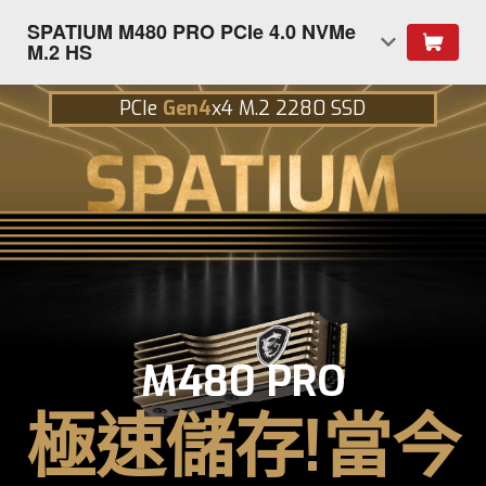
SPATIUM M480 PRO PCIe 4.0 NVMe
M.2 HS
PCIe
Gen4
x4 M.2 2280 SSD
M480 PRO
極速儲存!當今