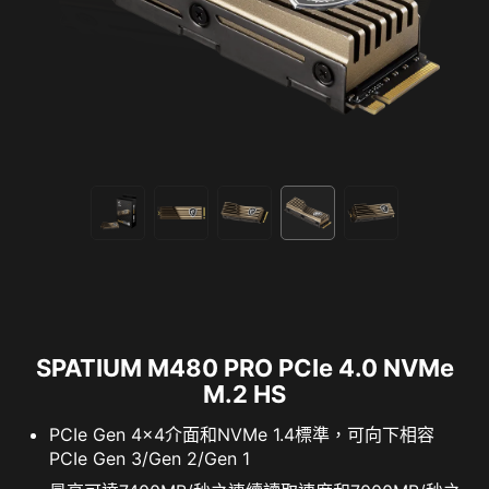
SPATIUM M480 PRO PCIe 4.0 NVMe
M.2 HS
PCIe Gen 4x4介面和NVMe 1.4標準，可向下相容
PCIe Gen 3/Gen 2/Gen 1