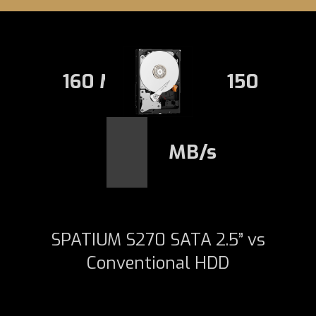
160 MB/s
150
MB/s
SPATIUM S270 SATA 2.5” vs
Conventional HDD