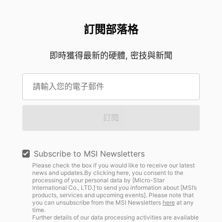
訂閱部落格
即時獲得最新的硬體, 密技與新聞
訂閱
Subscribe to MSI Newsletters
Please check the box if you would like to receive our latest
news and updates.By clicking here, you consent to the
processing of your personal data by [Micro-Star
International Co., LTD.] to send you information about [MSI’s
products, services and upcoming events]. Please note that
you can unsubscribe from the MSI Newsletters
here
at any
time.
Further details of our data processing activities are available