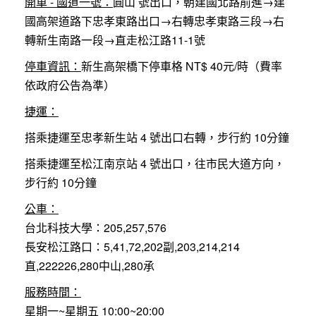
開車 - 國道一號：
圓山 號出口，朝建國北路前進→建
國高架道路下忠孝東路出口→右轉忠孝東路三段→右
轉新生南路一段→直走松江路11-1號
停車資訊：
新生高架橋下停車格 NT$ 40元/時（費率
依政府公告為準）
捷運：
搭乘捷運至忠孝新生站 4 號出口右轉，步行約 10分鐘
搭乘捷運至松江南京站 4 號出口，往市民大道方向，
步行約 10分鐘
公車：
台北科技大學：205,257,576
長安松江路口：5,41,72,202副,203,214,214
直,222226,280中山,280承
服務時間：
星期一~星期五 10:00~20:00