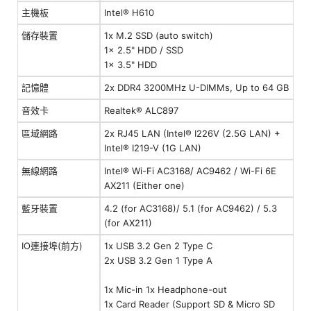
主機板
Intel® H610
儲存裝置
1x M.2 SSD (auto switch)
1x 2.5" HDD / SSD
1x 3.5" HDD
記憶體
2x DDR4 3200MHz U-DIMMs, Up to 64 GB
音效卡
Realtek® ALC897
區域網路
2x RJ45 LAN (Intel® I226V (2.5G LAN) +
Intel® I219-V (1G LAN)
無線網路
Intel® Wi-Fi AC3168/ AC9462 / Wi-Fi 6E
AX211 (Either one)
藍牙裝置
4.2 (for AC3168)/ 5.1 (for AC9462) / 5.3
(for AX211)
IO連接埠(前方)
1x USB 3.2 Gen 2 Type C
2x USB 3.2 Gen 1 Type A
1x Mic-in 1x Headphone-out
1x Card Reader (Support SD & Micro SD