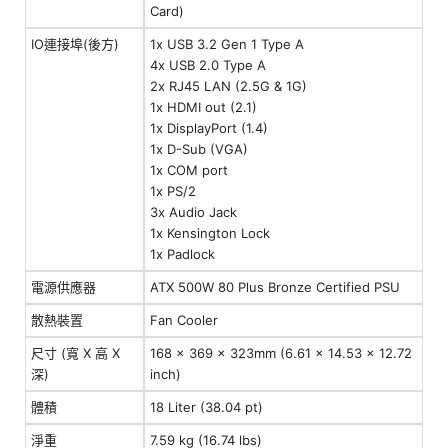
Card)
IO連接埠(後方)
1x USB 3.2 Gen 1 Type A
4x USB 2.0 Type A
2x RJ45 LAN (2.5G & 1G)
1x HDMI out (2.1)
1x DisplayPort (1.4)
1x D-Sub (VGA)
1x COM port
1x PS/2
3x Audio Jack
1x Kensington Lock
1x Padlock
電源供應器
ATX 500W 80 Plus Bronze Certified PSU
散熱裝置
Fan Cooler
尺寸 (寬 X 高 X
168 x 369 x 323mm (6.61 x 14.53 x 12.72
深)
inch)
體積
18 Liter (38.04 pt)
淨重
7.59 kg (16.74 lbs)