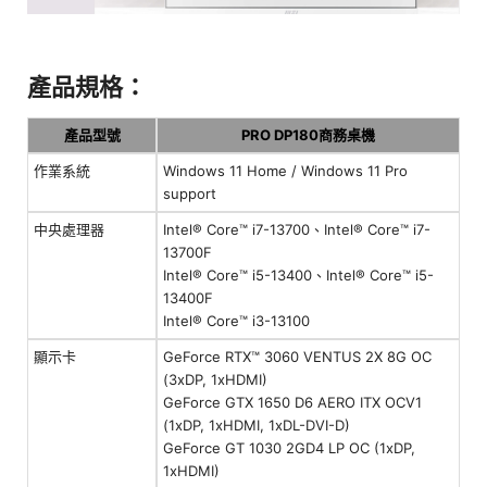
產品規格：
產品型號
PRO DP180商務桌機
作業系統
Windows 11 Home / Windows 11 Pro
support
中央處理器
Intel® Core™ i7-13700、Intel® Core™ i7-
13700F
Intel® Core™ i5-13400、Intel® Core™ i5-
13400F
Intel® Core™ i3-13100
顯示卡
GeForce RTX™ 3060 VENTUS 2X 8G OC
(3xDP, 1xHDMI)
GeForce GTX 1650 D6 AERO ITX OCV1
(1xDP, 1xHDMI, 1xDL-DVI-D)
GeForce GT 1030 2GD4 LP OC (1xDP,
1xHDMI)