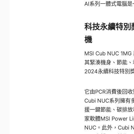
AI系列一體式電腦
科技永續特別獎：
機
MSI Cub NUC 1M
其緊湊機身、節能、和
2024永續科技特別
它由PCR消費後回
Cubi NUC系列擁
援一鍵節能、碳排放和電
家軟體MSI Powe
NUC。此外，Cubi