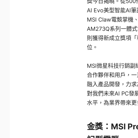
獎今日揭曉。從500件
AI Evo美型智能
MSI Claw電競掌機、M
AM273Q系列一體
則獲得新成立獎項「
位。
MSI微星科技行銷
合作夥伴和用戶，一
融入產品開發，力求
對我們未來AI P
水平，為業界帶來更
金獎：MSI Pre