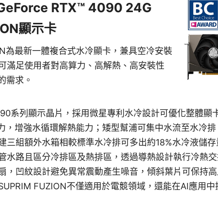
Force RTX™ 4090 24G
ZION顯示卡
FUZION為最新一體複合式水冷顯卡，兼具空冷安裝
可滿足使用者對高算力、高解熱、高安裝性
驗的需求。
TX 4090系列顯示晶片，採用微星專利水冷設計可優化整體
推力，增強水循環解熱能力；矮型幫浦可集中水流至水冷
建三組額外水箱相較標準水冷排可多出約18%水冷液儲存
管水路且區分冷排區及熱排區，透過導熱設計執行冷熱交
扇，凹紋設計避免異常震動產生噪音，傾斜葉片可保持高
UPRIM FUZION不僅適用於電競領域，還能在AI應用