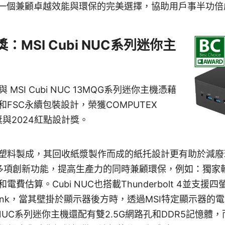
是一個兼顧卓越效能與環保的完美選擇，協助用戶事半功
MSI Cubi NUC系列迷你主
G 與 MSI Cubi NUC 13MQG系列迷你主機憑藉
FSC永續包裝設計，榮獲COMPUTEX
獎與2024紅點設計獎。
收塑料製成，其回收紙漿製作而成的紙托設計更有助於減
有多項創新功能，提高生產力的同時兼顧環保，例如：獨家軟體P
費估算。Cubi NUC也搭載Thunderbolt 4並支
r Link，當其壁掛於顯示器後方時，透過MSI特定顯示器的
 NUC系列迷你主機還配有雙2.5G網路孔和DDR5記憶體，而Cu