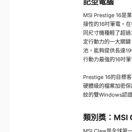
記型電腦
MSI Prestig
接性的16吋筆電。在行
同尺寸機種輕了超過
定行動力的一大關鍵，P
池，能夠提供長達1
行動力最強的16吋筆
Prestige 1
硬體級的檔案加密保護；
紋的雙Windows
類別獎：MSI 
MSI Claw是全球第一