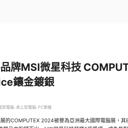
導品牌MSI微星科技 COMPUT
hoice鑲金鍍銀
,
,
成型電腦
桌上型電腦
PC掌機
的COMPUTEX 2024被譽為亞洲最大國際電腦展，其Bes