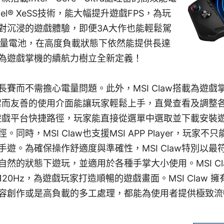
el® XeSS技術，能大幅提升遊戲FPS，為玩
對沉浸的遊戲體驗，即便3A大作也能輕鬆駕
大容量電池，在高度負載狀態下依然能提供長達
為遊戲掌機的續航力樹立全新定義！
賽而不需擔心電量問題。此外，MSI Claw搭載為遊戲掌
，簡潔而友善的使用介面能讓玩家輕鬆上手，直覺查看及調整
各大遊戲平台快捷路徑，玩家能直接從選單中選取並下載安裝
時，MSI Claw也支援MSI APP Player，玩家不只
遊。為確保操作舒適度與準確性，MSI Claw特別以最
然的狀態下遊玩，並適用於各種手掌大小使用。MSI Claw搭
20Hz，為遊戲玩家打造順暢的遊戲畫面。MSI Claw 
容創作或是高負載的多工處理，都能為使用者提供極致流