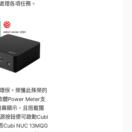
倍處理各項任務。
廢環保。榮獲此殊榮的
ower Meter支
援四螢幕顯示，且搭載獨
電源按鈕便可啟動Cubi
bi NUC 13MQG