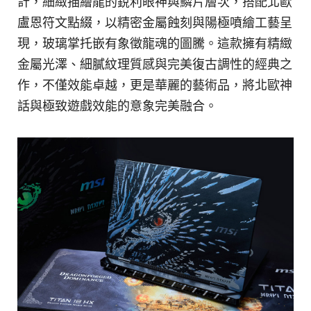
計，細緻描繪龍的銳利眼神與鱗片層次，搭配北歐
盧恩符文點綴，以精密金屬蝕刻與陽極噴繪工藝呈
現，玻璃掌托嵌有象徵龍魂的圖騰。這款擁有精緻
金屬光澤、細膩紋理質感與完美復古調性的經典之
作，不僅效能卓越，更是華麗的藝術品，將北歐神
話與極致遊戲效能的意象完美融合。