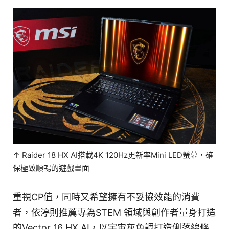
↑ Raider 18 HX AI搭載4K 120Hz更新率Mini LED螢幕，確
保極致順暢的遊戲畫面
重視CP值，同時又希望擁有不妥協效能的消費
者，依渟則推薦專為STEM 領域與創作者量身打造
的Vector 16 HX AI，以宇宙灰色調打造俐落線條