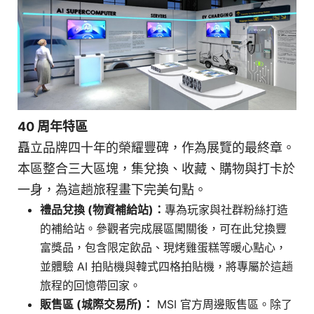
40 周年特區
矗立品牌四十年的榮耀豐碑，作為展覽的最終章。
本區整合三大區塊，集兌換、收藏、購物與打卡於
一身，為這趟旅程畫下完美句點。
禮品兌換 (物資補給站)：
專為玩家與社群粉絲打造
的補給站。參觀者完成展區闖關後，可在此兌換豐
富獎品，包含限定飲品、現烤雞蛋糕等暖心點心，
並體驗 AI 拍貼機與韓式四格拍貼機，將專屬於這趟
旅程的回憶帶回家。
販售區 (城際交易所)：
MSI 官方周邊販售區。除了