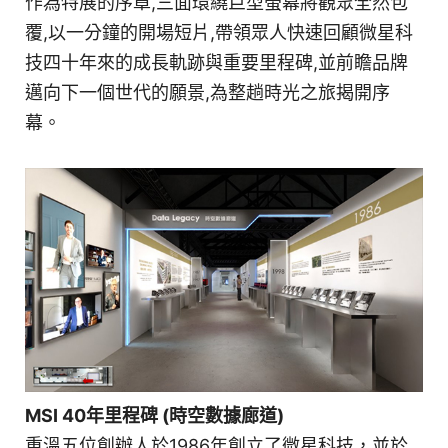
作為特展的序章,三面環繞巨型螢幕將觀眾全然包
覆,以一分鐘的開場短片,帶領眾人快速回顧微星科
技四十年來的成長軌跡與重要里程碑,並前瞻品牌
邁向下一個世代的願景,為整趟時光之旅揭開序
幕。
MSI 40年里程碑 (時空數據廊道)
重溫五位創辦人於1986年創立了微星科技，並於