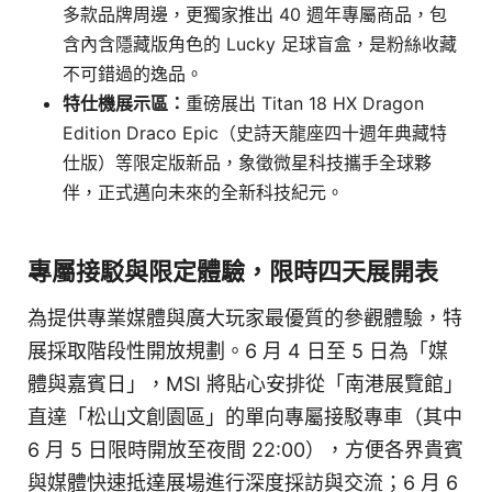
多款品牌周邊，更獨家推出 40 週年專屬商品，包
含內含隱藏版角色的 Lucky 足球盲盒，是粉絲收藏
不可錯過的逸品。
特仕機展示區：
重磅展出 Titan 18 HX Dragon
Edition Draco Epic（史詩天龍座四十週年典藏特
仕版）等限定版新品，象徵微星科技攜手全球夥
伴，正式邁向未來的全新科技紀元。
專屬接駁與限定體驗，限時四天展開表
為提供專業媒體與廣大玩家最優質的參觀體驗，特
展採取階段性開放規劃。6 月 4 日至 5 日為「媒
體與嘉賓日」，MSI 將貼心安排從「南港展覽館」
直達「松山文創園區」的單向專屬接駁專車（其中
6 月 5 日限時開放至夜間 22:00），方便各界貴賓
與媒體快速抵達展場進行深度採訪與交流；6 月 6