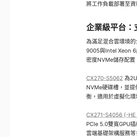
將工作負載部署至資
企業級平台：
為滿足混合雲環境的企
9005與Intel X
密度NVMe儲存配
CX270-S5062
為2U
NVMe硬碟槽，並提
衡，適用於虛擬化環
CX271-S4056 (-HE
PCIe 5.0雙寬
雲端基礎架構服務等