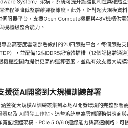
ar Hardware System）架構，系統可提升維護便利性與
運流程並降低整體維運複雜度。此外，針對超大規模資料中
1吋伺服器平台，支援Open Compute機櫃與48V機櫃
與機櫃級整合能力。
專為高密度雲端部署設計的2U四節點平台。每個節點支援單路In
 TDP），並配備12個DDR5記憶體插槽（12個記憶體通道
有限機櫃空間內提供更高的運算密度，並能有效支援大規
支援從AI開發到大規模訓練部署
AI平台涵蓋從大規模AI訓練叢集到本地AI開發環境的完整部
服器
以及
AI開發工作站
。這些系統專為雲端服務供應商與
、高頻寬記憶體架構、PCIe 5.0/6.0連線能力與高速網路