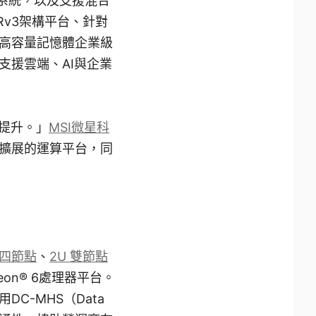
AI系統，以及支援混合
v3架構平台、針對
的高容量記憶體企業級
支援雲端、AI與企業
提升。」
MSI微星科
擴展的運算平台，同
U四節點
、
2U 雙節點
eon® 6處理器平台。
-MHS（Data