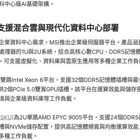
料中心級AI基礎架構。
支援混合雲與現代化資料中心部署
業資料中心需求，MSI推出企業級伺服器平台。產品涵蓋採
eon 6處理器的1U與2U系統，結合高核心數CPU、DDR5記憶體
置，可支援虛擬化、資料庫與雲原生應用等多種企業工作負
雙路Intel Xeon 6平台，支援32個DDR5記憶體插槽與最
供2個PCIe 5.0雙寬GPU插槽。該平台在運算效能與儲
境與企業級資料庫等工作負載。
 SKU)
為2U單路AMD EPYC 9005平台，支援24個DD
GPU插槽與NVMe儲存配置，提供高記憶體頻寬與均衡運算
多種工作負載。