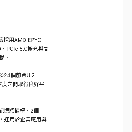
用AMD EPYC
、PCIe 5.0擴充與高
載。
多24個前置U.2
存密度之間取得良好平
R5記憶體插槽、2個
效能，適用於企業應用與